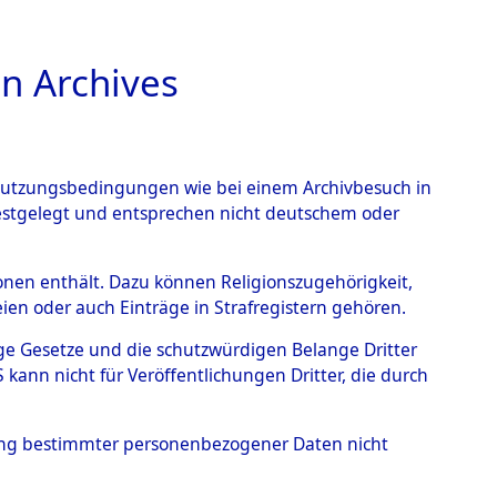
n Archives
TIONS ONLINE
n Nutzungsbedingungen wie bei einem Archivbesuch in
festgelegt und entsprechen nicht deutschem oder
rienburg
→
0059
rsonen enthält. Dazu können Religionszugehörigkeit,
en oder auch Einträge in Strafregistern gehören.
tige Gesetze und die schutzwürdigen Belange Dritter
ann nicht für Veröffentlichungen Dritter, die durch
hung bestimmter personenbezogener Daten nicht
sen