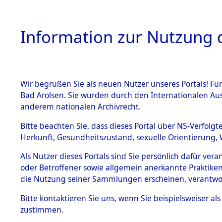
Information zur Nutzung d
Wir begrüßen Sie als neuen Nutzer unseres Portals! Fü
HOME
BESTANDSB
Bad Arolsen. Sie wurden durch den Internationalen Au
anderem nationalen Archivrecht.
BESTÄNDE
Niedersac
Bitte beachten Sie, dass dieses Portal über NS-Verfolgt
Herkunft, Gesundheitszustand, sexuelle Orientierung, 
1.
(10110158
Inhaftierungsdoku
Als Nutzer dieses Portals sind Sie persönlich dafür ver
mente
oder Betroffener sowie allgemein anerkannte Praktiken
5. Verschiedenes
die Nutzung seiner Sammlungen erscheinen, verantwo
5.3
Bitte
kontaktieren
Sie uns, wenn Sie beispielsweiser a
Todesmärsche
zustimmen.
5.3.1 Alliierte
Erhebungen