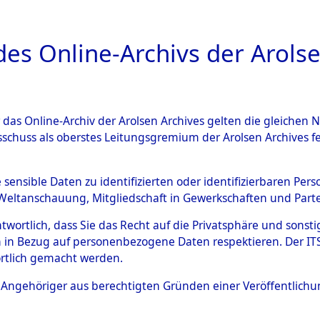
a
A
es Online-Archivs der Arolse
DIGITAL COLLEC
r das Online-Archiv der Arolsen Archives gelten die gleiche
ESCHREIBUNG
ARCHIVALE
ÜBERSICHT
BILD
sschuss als oberstes Leitungsgremium der Arolsen Archives 
hsen
→
Kreis Hildesheim-Ma
e sensible Daten zu identifizierten oder identifizierbaren Pe
Weltanschauung, Mitgliedschaft in Gewerkschaften und Partei
7)
antwortlich, dass Sie das Recht auf die Privatsphäre und sons
 in Bezug auf personenbezogene Daten respektieren. Der ITS k
rtlich gemacht werden.
0059 (101101587)
ls Angehöriger aus berechtigten Gründen einer Veröffentlic
Übergeordnetes
Niedersach