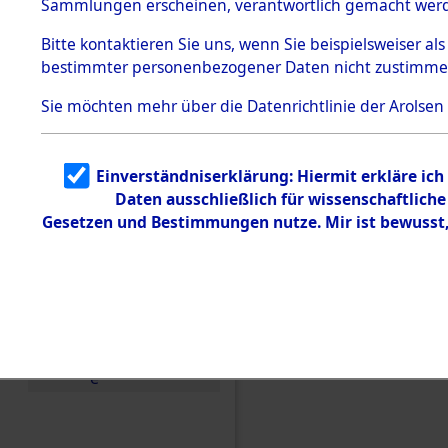
Sammlungen erscheinen, verantwortlich gemacht wer
Todesmärsche
5.3.1 Alliierte
Bitte
kontaktieren
Sie uns, wenn Sie beispielsweiser al
Erhebungen
bestimmter personenbezogener Daten nicht zustimme
zu
Todesmärsch
en
Sie möchten mehr über die Datenrichtlinie der Arolsen
5.3.2
Versuchte
Identifizierun
Einverständniserklärung: Hiermit erkläre ic
g
Daten ausschließlich für wissenschaftlic
5.3.3
Todesmärsch
Gesetzen und Bestimmungen nutze. Mir ist bewusst
e /
Identifikation
unbekannter
Toter
5.3.5
Einen Kommentar schr
Grabermittlu
ng /
Friedhofsplän
e