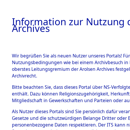
Information zur Nutzung d
Archives
HOME
BESTANDSBESCHREIBUNG
ARCHIVAL
Wir begrüßen Sie als neuen Nutzer unseres Portals! Für
Nutzungsbedingungen wie bei einem Archivbesuch in B
oberstes Leitungsgremium der Arolsen Archives festg
Archivrecht.
BESTÄNDE
Bitte beachten Sie, dass dieses Portal über NS-Verfolgte
Niedersac
enthält. Dazu können Religionszugehörigkeit, Herkunf
Mitgliedschaft in Gewerkschaften und Parteien oder auc
1.
Marienbur
Inhaftierungsdoku
mente
Als Nutzer dieses Portals sind Sie persönlich dafür vera
Gesetze und die schutzwürdigen Belange Dritter oder B
5. Verschiedenes
personenbezogene Daten respektieren. Der ITS kann nic
5.3