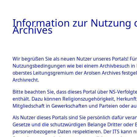
Information zur Nutzung d
Archives
HOME
BESTANDSBESCHREIBUNG
ARCHIVAL
Wir begrüßen Sie als neuen Nutzer unseres Portals! Für
Nutzungsbedingungen wie bei einem Archivbesuch in B
oberstes Leitungsgremium der Arolsen Archives festg
Archivrecht.
BESTÄNDE
Bitte beachten Sie, dass dieses Portal über NS-Verfolgte
Niedersac
enthält. Dazu können Religionszugehörigkeit, Herkunf
Mitgliedschaft in Gewerkschaften und Parteien oder auc
1.
Marienbur
Inhaftierungsdoku
mente
Als Nutzer dieses Portals sind Sie persönlich dafür vera
Gesetze und die schutzwürdigen Belange Dritter oder B
5. Verschiedenes
personenbezogene Daten respektieren. Der ITS kann nic
5.3