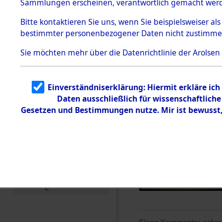
Sammlungen erscheinen, verantwortlich gemacht wer
Todesmärsche
5.3.1 Alliierte
Bitte
kontaktieren
Sie uns, wenn Sie beispielsweiser al
Erhebungen
bestimmter personenbezogener Daten nicht zustimme
zu
Todesmärsch
en
Sie möchten mehr über die Datenrichtlinie der Arolsen
5.3.2
Versuchte
Identifizierun
Einverständniserklärung: Hiermit erkläre ic
g
Daten ausschließlich für wissenschaftlic
5.3.3
Todesmärsch
Gesetzen und Bestimmungen nutze. Mir ist bewusst
e /
Identifikation
unbekannter
Toter
5.3.5
Grabermittlu
ng /
Friedhofsplän
e