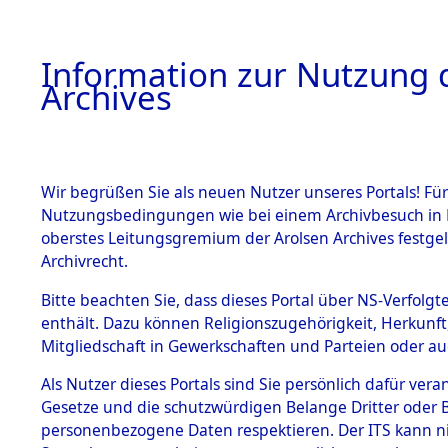
Information zur Nutzung d
Archives
HOME
BESTANDSBESCHREIBUNG
ARCHIVAL
Wir begrüßen Sie als neuen Nutzer unseres Portals! Für
Nutzungsbedingungen wie bei einem Archivbesuch in B
oberstes Leitungsgremium der Arolsen Archives festg
Archivrecht.
BESTÄNDE
Bitte beachten Sie, dass dieses Portal über NS-Verfolgte
Niedersac
enthält. Dazu können Religionszugehörigkeit, Herkunf
Mitgliedschaft in Gewerkschaften und Parteien oder auc
1.
→
0157 (1
Inhaftierungsdoku
mente
Als Nutzer dieses Portals sind Sie persönlich dafür vera
Gesetze und die schutzwürdigen Belange Dritter oder B
5. Verschiedenes
personenbezogene Daten respektieren. Der ITS kann nic
5.3