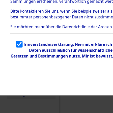
Sammlungen erscheinen, verantwortlich gemacht wer
Todesmärsche
5.3.1 Alliierte
Bitte
kontaktieren
Sie uns, wenn Sie beispielsweiser al
Erhebungen
bestimmter personenbezogener Daten nicht zustimme
zu
Todesmärsch
en
Sie möchten mehr über die Datenrichtlinie der Arolsen
5.3.2
Versuchte
Identifizierun
Einverständniserklärung: Hiermit erkläre ic
g
Daten ausschließlich für wissenschaftlic
5.3.3
Todesmärsch
Gesetzen und Bestimmungen nutze. Mir ist bewusst
e /
Identifikation
unbekannter
Toter
5.3.5
Einen Kommentar schr
Grabermittlu
ng /
Friedhofsplän
e