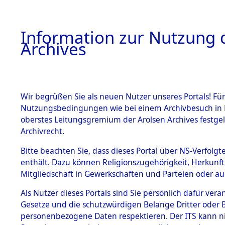
Information zur Nutzung d
Archives
HOME
BESTANDSBESCHREIBUNG
ARCHIVAL
Wir begrüßen Sie als neuen Nutzer unseres Portals! Für
Nutzungsbedingungen wie bei einem Archivbesuch in B
oberstes Leitungsgremium der Arolsen Archives festg
Archivrecht.
BESTÄNDE
Bitte beachten Sie, dass dieses Portal über NS-Verfolgte
Niedersac
enthält. Dazu können Religionszugehörigkeit, Herkunf
Mitgliedschaft in Gewerkschaften und Parteien oder auc
1.
→
0180 (1
Inhaftierungsdoku
mente
Als Nutzer dieses Portals sind Sie persönlich dafür vera
Gesetze und die schutzwürdigen Belange Dritter oder B
5. Verschiedenes
personenbezogene Daten respektieren. Der ITS kann nic
5.3