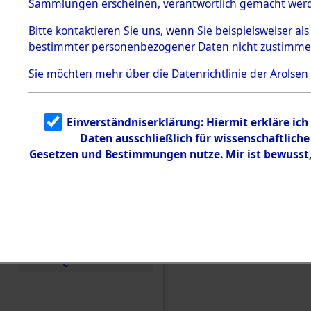
Sammlungen erscheinen, verantwortlich gemacht wer
Todesmärsche
5.3.1 Alliierte
Bitte
kontaktieren
Sie uns, wenn Sie beispielsweiser al
Erhebungen
bestimmter personenbezogener Daten nicht zustimme
zu
Todesmärsch
en
Sie möchten mehr über die Datenrichtlinie der Arolsen
5.3.2
Versuchte
Identifizierun
Einverständniserklärung: Hiermit erkläre ic
g
Daten ausschließlich für wissenschaftlic
5.3.3
Todesmärsch
Gesetzen und Bestimmungen nutze. Mir ist bewusst
e /
Identifikation
unbekannter
Toter
5.3.5
Einen Kommentar schr
Grabermittlu
ng /
Friedhofsplän
e