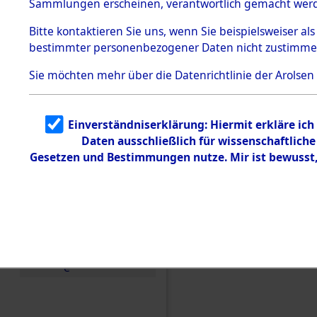
Sammlungen erscheinen, verantwortlich gemacht wer
Todesmärsche
5.3.1 Alliierte
Bitte
kontaktieren
Sie uns, wenn Sie beispielsweiser al
Erhebungen
bestimmter personenbezogener Daten nicht zustimme
zu
Todesmärsch
en
Sie möchten mehr über die Datenrichtlinie der Arolsen
5.3.2
Versuchte
Identifizierun
Einverständniserklärung: Hiermit erkläre ic
g
Daten ausschließlich für wissenschaftlic
5.3.3
Todesmärsch
Gesetzen und Bestimmungen nutze. Mir ist bewusst
e /
Identifikation
unbekannter
Toter
Einen Kommentar schr
5.3.5
Grabermittlu
ng /
Friedhofsplän
e