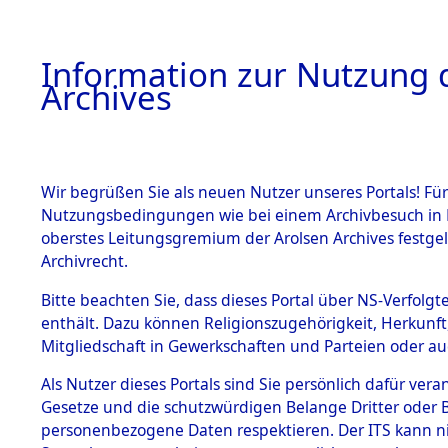
Information zur Nutzung d
Archives
HOME
BESTANDSBESCHREIBUNG
ARCHIVAL
Wir begrüßen Sie als neuen Nutzer unseres Portals! Für
Nutzungsbedingungen wie bei einem Archivbesuch in B
oberstes Leitungsgremium der Arolsen Archives festg
Archivrecht.
BESTÄNDE
Bitte beachten Sie, dass dieses Portal über NS-Verfolgte
Niedersac
enthält. Dazu können Religionszugehörigkeit, Herkunf
Mitgliedschaft in Gewerkschaften und Parteien oder auc
1.
(10110174
Inhaftierungsdoku
mente
Als Nutzer dieses Portals sind Sie persönlich dafür vera
Gesetze und die schutzwürdigen Belange Dritter oder B
5. Verschiedenes
personenbezogene Daten respektieren. Der ITS kann nic
5.3