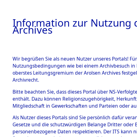
Information zur Nutzung d
Archives
HOME
BESTANDSBESCHREIBUNG
ARCHIVAL
Wir begrüßen Sie als neuen Nutzer unseres Portals! Für
Nutzungsbedingungen wie bei einem Archivbesuch in B
oberstes Leitungsgremium der Arolsen Archives festg
Archivrecht.
BESTÄNDE
Bitte beachten Sie, dass dieses Portal über NS-Verfolgte
Niedersac
enthält. Dazu können Religionszugehörigkeit, Herkunf
Mitgliedschaft in Gewerkschaften und Parteien oder auc
1.
0266 (101
Inhaftierungsdoku
mente
Als Nutzer dieses Portals sind Sie persönlich dafür vera
Gesetze und die schutzwürdigen Belange Dritter oder B
5. Verschiedenes
personenbezogene Daten respektieren. Der ITS kann nic
5.3