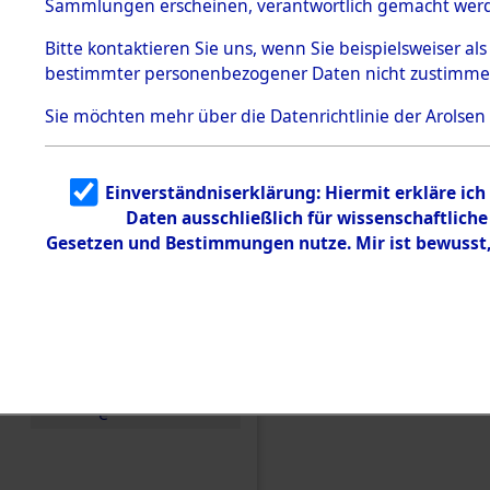
Sammlungen erscheinen, verantwortlich gemacht wer
Todesmärsche
5.3.1 Alliierte
Bitte
kontaktieren
Sie uns, wenn Sie beispielsweiser al
Erhebungen
bestimmter personenbezogener Daten nicht zustimme
zu
Todesmärsch
en
Sie möchten mehr über die Datenrichtlinie der Arolsen
5.3.2
Versuchte
Identifizierun
Einverständniserklärung: Hiermit erkläre ic
g
Daten ausschließlich für wissenschaftlic
5.3.3
Todesmärsch
Gesetzen und Bestimmungen nutze. Mir ist bewusst
e /
Identifikation
unbekannter
Toter
Einen Kommentar schr
5.3.5
Grabermittlu
ng /
Friedhofsplän
e