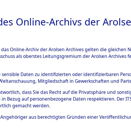
a
A
es Online-Archivs der Arolse
DIGITAL COLLEC
r das Online-Archiv der Arolsen Archives gelten die gleiche
ESCHREIBUNG
ARCHIVALE
ÜBERSICHT
BILD
sschuss als oberstes Leitungsgremium der Arolsen Archives 
hsen
→
Kreis Meppen
→
003
e sensible Daten zu identifizierten oder identifizierbaren Pe
Weltanschauung, Mitgliedschaft in Gewerkschaften und Partei
antwortlich, dass Sie das Recht auf die Privatsphäre und sons
0031 (101101904)
 in Bezug auf personenbezogene Daten respektieren. Der ITS k
rtlich gemacht werden.
ls Angehöriger aus berechtigten Gründen einer Veröffentlic
Übergeordnetes
Niedersach
Dokument