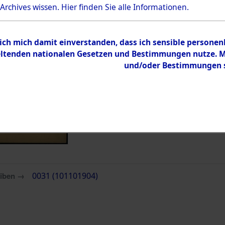
 Archives wissen.
Hier
finden Sie alle Informationen.
Inhalt
Zur Übersicht
 ich mich damit einverstanden, dass ich sensible persone
tenden nationalen Gesetzen und Bestimmungen nutze. Mir
und/oder Bestimmungen st
eiben →
0031 (101101904)