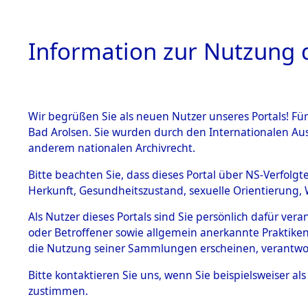
Information zur Nutzung d
Wir begrüßen Sie als neuen Nutzer unseres Portals! Fü
HOME
BESTANDSB
Bad Arolsen. Sie wurden durch den Internationalen Au
anderem nationalen Archivrecht.
BESTÄNDE
Niedersac
Bitte beachten Sie, dass dieses Portal über NS-Verfolgt
Herkunft, Gesundheitszustand, sexuelle Orientierung, 
1.
Inhaftierungsdoku
Als Nutzer dieses Portals sind Sie persönlich dafür ver
mente
oder Betroffener sowie allgemein anerkannte Praktiken
5. Verschiedenes
die Nutzung seiner Sammlungen erscheinen, verantwo
5.3
Bitte
kontaktieren
Sie uns, wenn Sie beispielsweiser a
Todesmärsche
zustimmen.
5.3.1 Alliierte
Erhebungen