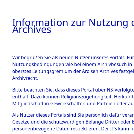
Information zur Nutzung d
Archives
HOME
BESTANDSBESCHREIBUNG
ARCHIVAL
Wir begrüßen Sie als neuen Nutzer unseres Portals! Für
Nutzungsbedingungen wie bei einem Archivbesuch in B
oberstes Leitungsgremium der Arolsen Archives festg
Archivrecht.
BESTÄNDE
Bitte beachten Sie, dass dieses Portal über NS-Verfolgte
Niedersac
enthält. Dazu können Religionszugehörigkeit, Herkunf
Mitgliedschaft in Gewerkschaften und Parteien oder auc
1.
0044 (101
Inhaftierungsdoku
mente
Als Nutzer dieses Portals sind Sie persönlich dafür vera
Gesetze und die schutzwürdigen Belange Dritter oder B
5. Verschiedenes
personenbezogene Daten respektieren. Der ITS kann nic
5.3