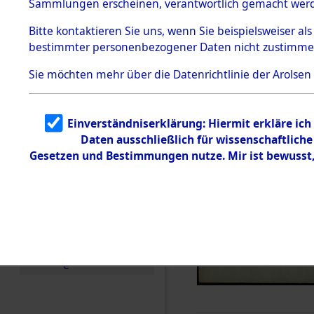
Sammlungen erscheinen, verantwortlich gemacht wer
Todesmärsche
5.3.1 Alliierte
Bitte
kontaktieren
Sie uns, wenn Sie beispielsweiser al
Erhebungen
bestimmter personenbezogener Daten nicht zustimme
zu
Todesmärsch
en
Sie möchten mehr über die Datenrichtlinie der Arolsen
5.3.2
Versuchte
Identifizierun
Einverständniserklärung: Hiermit erkläre ic
g
Daten ausschließlich für wissenschaftlic
5.3.3
Todesmärsch
Gesetzen und Bestimmungen nutze. Mir ist bewusst
e /
Identifikation
unbekannter
Toter
5.3.5
Grabermittlu
ng /
Friedhofsplän
e