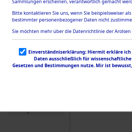
Sammlungen erscheinen, verantwortlich gemacht wer
Todesmärsche
5.3.1 Alliierte
Bitte
kontaktieren
Sie uns, wenn Sie beispielsweiser al
Erhebungen
bestimmter personenbezogener Daten nicht zustimme
zu
Todesmärsch
en
Sie möchten mehr über die Datenrichtlinie der Arolsen
5.3.2
Versuchte
Identifizierun
Einverständniserklärung: Hiermit erkläre ic
g
Daten ausschließlich für wissenschaftlic
5.3.3
Todesmärsch
Gesetzen und Bestimmungen nutze. Mir ist bewusst
e /
Identifikation
unbekannter
Toter
Einen Kommentar schr
5.3.5
Grabermittlu
ng /
Friedhofsplän
e