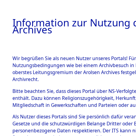
Information zur Nutzung d
Archives
HOME
BESTANDSBESCHREIBUNG
ARCHIVAL
Wir begrüßen Sie als neuen Nutzer unseres Portals! Für
Nutzungsbedingungen wie bei einem Archivbesuch in B
oberstes Leitungsgremium der Arolsen Archives festg
Archivrecht.
BESTÄNDE
Bitte beachten Sie, dass dieses Portal über NS-Verfolgte
Niedersac
enthält. Dazu können Religionszugehörigkeit, Herkunf
Mitgliedschaft in Gewerkschaften und Parteien oder auc
1.
0168 (101
Inhaftierungsdoku
mente
Als Nutzer dieses Portals sind Sie persönlich dafür vera
Gesetze und die schutzwürdigen Belange Dritter oder B
5. Verschiedenes
personenbezogene Daten respektieren. Der ITS kann nic
5.3