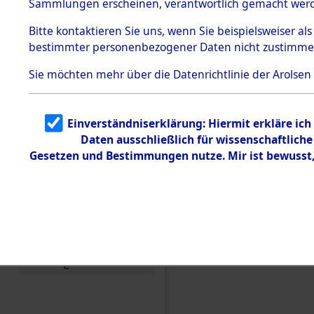
Sammlungen erscheinen, verantwortlich gemacht wer
Todesmärsche
5.3.1 Alliierte
Bitte
kontaktieren
Sie uns, wenn Sie beispielsweiser al
Erhebungen
bestimmter personenbezogener Daten nicht zustimme
zu
Todesmärsch
en
Sie möchten mehr über die Datenrichtlinie der Arolsen
5.3.2
Versuchte
Identifizierun
Einverständniserklärung: Hiermit erkläre ic
g
Daten ausschließlich für wissenschaftlic
5.3.3
Todesmärsch
Gesetzen und Bestimmungen nutze. Mir ist bewusst
e /
Identifikation
unbekannter
Toter
5.3.5
Grabermittlu
ng /
Friedhofsplän
Einen Kommentar schr
e