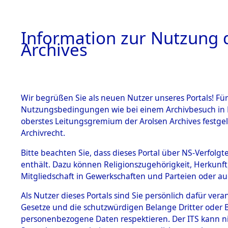
Information zur Nutzung d
Archives
HOME
BESTANDSBESCHREIBUNG
ARCHIVAL
Wir begrüßen Sie als neuen Nutzer unseres Portals! Für
Nutzungsbedingungen wie bei einem Archivbesuch in B
oberstes Leitungsgremium der Arolsen Archives festg
Archivrecht.
BESTÄNDE
Bitte beachten Sie, dass dieses Portal über NS-Verfolgte
Niedersac
enthält. Dazu können Religionszugehörigkeit, Herkunf
Mitgliedschaft in Gewerkschaften und Parteien oder auc
1.
→
0214 (1
Inhaftierungsdoku
mente
Als Nutzer dieses Portals sind Sie persönlich dafür vera
Gesetze und die schutzwürdigen Belange Dritter oder B
5. Verschiedenes
personenbezogene Daten respektieren. Der ITS kann nic
5.3