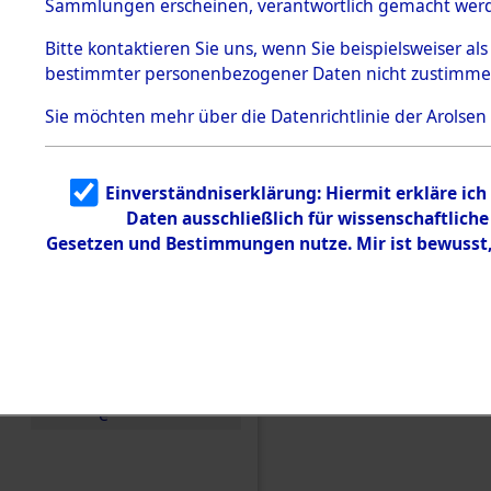
Sammlungen erscheinen, verantwortlich gemacht wer
Todesmärsche
5.3.1 Alliierte
Bitte
kontaktieren
Sie uns, wenn Sie beispielsweiser al
Erhebungen
bestimmter personenbezogener Daten nicht zustimme
zu
Todesmärsch
en
Sie möchten mehr über die Datenrichtlinie der Arolsen
5.3.2
Versuchte
Identifizierun
Einverständniserklärung: Hiermit erkläre ic
g
Daten ausschließlich für wissenschaftlic
5.3.3
Todesmärsch
Gesetzen und Bestimmungen nutze. Mir ist bewusst
e /
Identifikation
unbekannter
Toter
5.3.5
Einen Kommentar schr
Grabermittlu
ng /
Friedhofsplän
e