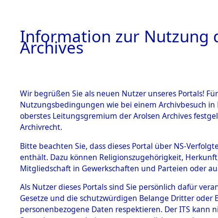
Information zur Nutzung d
Archives
HOME
BESTANDSBESCHREIBUNG
ARCHIVAL
Wir begrüßen Sie als neuen Nutzer unseres Portals! Für
Nutzungsbedingungen wie bei einem Archivbesuch in B
oberstes Leitungsgremium der Arolsen Archives festg
Archivrecht.
BESTÄNDE
Bitte beachten Sie, dass dieses Portal über NS-Verfolgte
Niedersac
enthält. Dazu können Religionszugehörigkeit, Herkunf
Mitgliedschaft in Gewerkschaften und Parteien oder auc
1.
→
0229 (1
Inhaftierungsdoku
mente
Als Nutzer dieses Portals sind Sie persönlich dafür vera
Gesetze und die schutzwürdigen Belange Dritter oder B
5. Verschiedenes
personenbezogene Daten respektieren. Der ITS kann nic
5.3