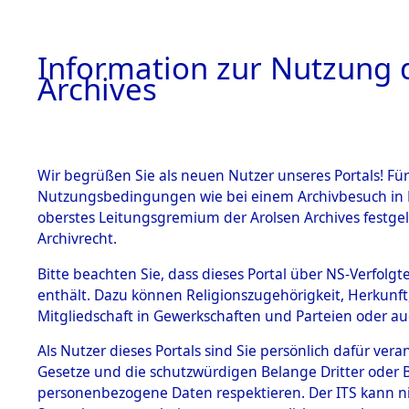
Information zur Nutzung d
Archives
HOME
BESTANDSBESCHREIBUNG
ARCHIVAL
Wir begrüßen Sie als neuen Nutzer unseres Portals! Für
Nutzungsbedingungen wie bei einem Archivbesuch in B
oberstes Leitungsgremium der Arolsen Archives festg
Archivrecht.
BESTÄNDE
Bitte beachten Sie, dass dieses Portal über NS-Verfolgte
Niedersac
enthält. Dazu können Religionszugehörigkeit, Herkunf
Mitgliedschaft in Gewerkschaften und Parteien oder auc
1.
0017 (101
Inhaftierungsdoku
mente
Als Nutzer dieses Portals sind Sie persönlich dafür vera
Gesetze und die schutzwürdigen Belange Dritter oder B
5. Verschiedenes
personenbezogene Daten respektieren. Der ITS kann nic
5.3