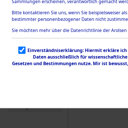
Sammlungen erscheinen, verantwortlich gemacht wer
Todesmärsche
5.3.1 Alliierte
Bitte
kontaktieren
Sie uns, wenn Sie beispielsweiser al
Erhebungen
bestimmter personenbezogener Daten nicht zustimme
zu
Todesmärsch
en
Sie möchten mehr über die Datenrichtlinie der Arolsen
5.3.2
Versuchte
Identifizierun
Einverständniserklärung: Hiermit erkläre ic
g
Daten ausschließlich für wissenschaftlic
5.3.3
Todesmärsch
Gesetzen und Bestimmungen nutze. Mir ist bewusst
e /
Identifikation
unbekannter
Toter
Einen Kommentar schr
5.3.5
Grabermittlu
ng /
Friedhofsplän
e