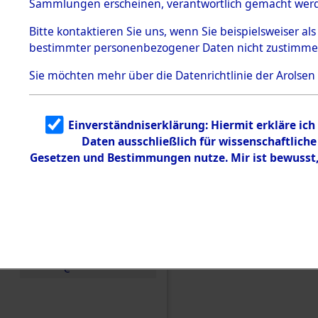
Sammlungen erscheinen, verantwortlich gemacht wer
Todesmärsche
5.3.1 Alliierte
Bitte
kontaktieren
Sie uns, wenn Sie beispielsweiser al
Erhebungen
bestimmter personenbezogener Daten nicht zustimme
zu
Todesmärsch
en
Sie möchten mehr über die Datenrichtlinie der Arolsen
5.3.2
Versuchte
Identifizierun
Einverständniserklärung: Hiermit erkläre ic
g
Daten ausschließlich für wissenschaftlic
5.3.3
Todesmärsch
Gesetzen und Bestimmungen nutze. Mir ist bewusst
e /
Identifikation
unbekannter
Toter
Einen Kommentar schr
5.3.5
Grabermittlu
ng /
Friedhofsplän
e