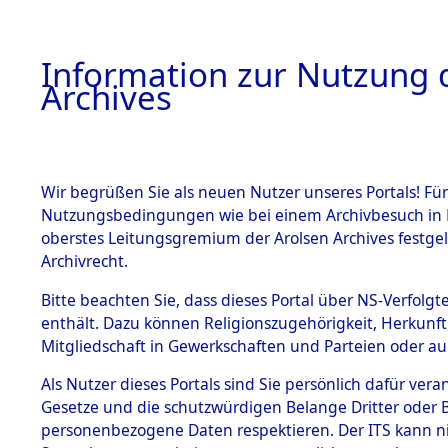
Information zur Nutzung d
Archives
HOME
BESTANDSBESCHREIBUNG
ARCHIVAL
Wir begrüßen Sie als neuen Nutzer unseres Portals! Für
Nutzungsbedingungen wie bei einem Archivbesuch in B
oberstes Leitungsgremium der Arolsen Archives festg
Archivrecht.
BESTÄNDE
Bitte beachten Sie, dass dieses Portal über NS-Verfolgte
Niedersac
enthält. Dazu können Religionszugehörigkeit, Herkunf
Mitgliedschaft in Gewerkschaften und Parteien oder auc
1.
0030 (101
Inhaftierungsdoku
mente
Als Nutzer dieses Portals sind Sie persönlich dafür vera
Gesetze und die schutzwürdigen Belange Dritter oder B
5. Verschiedenes
personenbezogene Daten respektieren. Der ITS kann nic
5.3