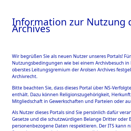
Information zur Nutzung d
Archives
HOME
BESTANDSBESCHREIBUNG
ARCHIVAL
Wir begrüßen Sie als neuen Nutzer unseres Portals! Für
Nutzungsbedingungen wie bei einem Archivbesuch in B
oberstes Leitungsgremium der Arolsen Archives festg
Archivrecht.
BESTÄNDE
Bitte beachten Sie, dass dieses Portal über NS-Verfolgte
Niedersac
enthält. Dazu können Religionszugehörigkeit, Herkunf
Mitgliedschaft in Gewerkschaften und Parteien oder auc
1.
0067 (101
Inhaftierungsdoku
mente
Als Nutzer dieses Portals sind Sie persönlich dafür vera
Gesetze und die schutzwürdigen Belange Dritter oder B
5. Verschiedenes
personenbezogene Daten respektieren. Der ITS kann nic
5.3