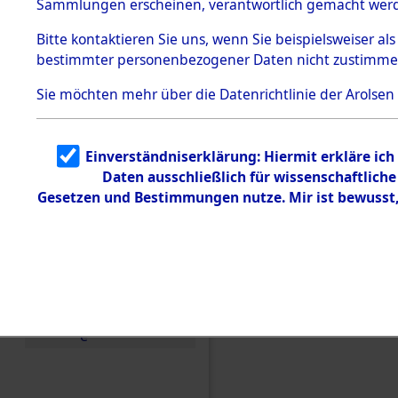
Sammlungen erscheinen, verantwortlich gemacht wer
Todesmärsche
5.3.1 Alliierte
Bitte
kontaktieren
Sie uns, wenn Sie beispielsweiser al
Erhebungen
bestimmter personenbezogener Daten nicht zustimme
zu
Todesmärsch
en
Sie möchten mehr über die Datenrichtlinie der Arolsen
5.3.2
Versuchte
Identifizierun
Einverständniserklärung: Hiermit erkläre ic
g
Daten ausschließlich für wissenschaftlic
5.3.3
Todesmärsch
Gesetzen und Bestimmungen nutze. Mir ist bewusst
e /
Identifikation
unbekannter
Toter
Einen Kommentar schr
5.3.5
Grabermittlu
ng /
Friedhofsplän
e