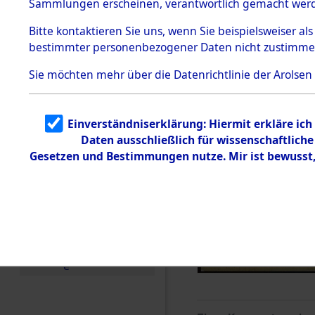
Sammlungen erscheinen, verantwortlich gemacht wer
Todesmärsche
5.3.1 Alliierte
Bitte
kontaktieren
Sie uns, wenn Sie beispielsweiser al
Erhebungen
bestimmter personenbezogener Daten nicht zustimme
zu
Todesmärsch
en
Sie möchten mehr über die Datenrichtlinie der Arolsen
5.3.2
Versuchte
Identifizierun
Einverständniserklärung: Hiermit erkläre ic
g
Daten ausschließlich für wissenschaftlic
5.3.3
Todesmärsch
Gesetzen und Bestimmungen nutze. Mir ist bewusst
e /
Identifikation
unbekannter
Toter
5.3.5
Grabermittlu
ng /
Friedhofsplän
e