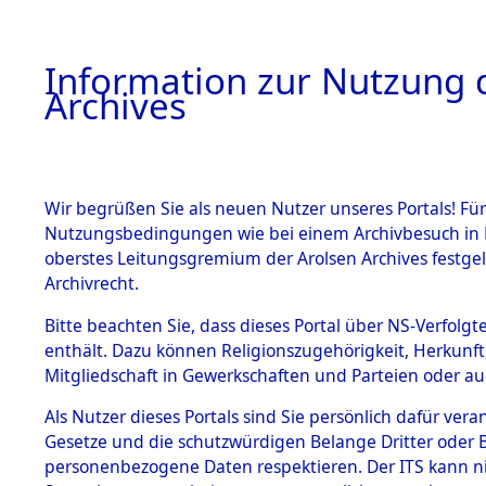
Information zur Nutzung d
Archives
HOME
BESTANDSBESCHREIBUNG
ARCHIVAL
Wir begrüßen Sie als neuen Nutzer unseres Portals! Für
Nutzungsbedingungen wie bei einem Archivbesuch in B
oberstes Leitungsgremium der Arolsen Archives festg
Archivrecht.
BESTÄNDE
Bitte beachten Sie, dass dieses Portal über NS-Verfolgte
Niedersac
enthält. Dazu können Religionszugehörigkeit, Herkunf
Mitgliedschaft in Gewerkschaften und Parteien oder auc
1.
→
0126 (1
Inhaftierungsdoku
mente
Als Nutzer dieses Portals sind Sie persönlich dafür vera
Gesetze und die schutzwürdigen Belange Dritter oder B
5. Verschiedenes
personenbezogene Daten respektieren. Der ITS kann nic
5.3