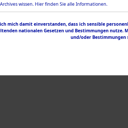
 Archives wissen.
Hier
finden Sie alle Informationen.
Inhalt
Zur Übersicht
 ich mich damit einverstanden, dass ich sensible persone
tenden nationalen Gesetzen und Bestimmungen nutze. Mir
und/oder Bestimmungen st
eiben →
0177 (101102290)