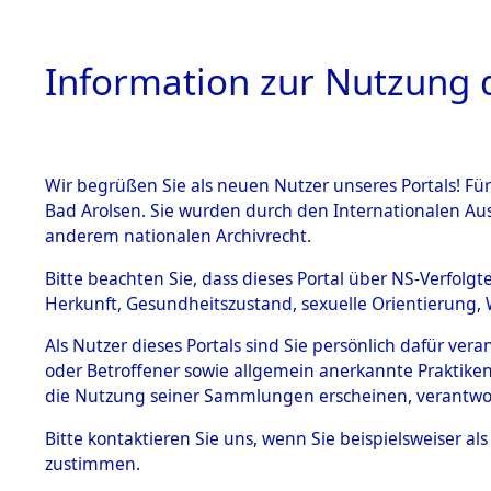
Information zur Nutzung d
Wir begrüßen Sie als neuen Nutzer unseres Portals! Fü
HOME
BESTANDSB
Bad Arolsen. Sie wurden durch den Internationalen Au
anderem nationalen Archivrecht.
BESTÄNDE
Niedersac
Bitte beachten Sie, dass dieses Portal über NS-Verfolgt
Herkunft, Gesundheitszustand, sexuelle Orientierung, 
1.
Inhaftierungsdoku
Als Nutzer dieses Portals sind Sie persönlich dafür ver
mente
oder Betroffener sowie allgemein anerkannte Praktiken
5. Verschiedenes
die Nutzung seiner Sammlungen erscheinen, verantwo
5.3
Bitte
kontaktieren
Sie uns, wenn Sie beispielsweiser a
Todesmärsche
zustimmen.
5.3.1 Alliierte
Erhebungen