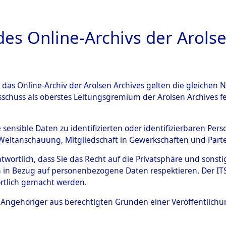
a
A
es Online-Archivs der Arolse
DIGITAL COLLEC
r das Online-Archiv der Arolsen Archives gelten die gleiche
ESCHREIBUNG
ARCHIVALE
ÜBERSICHT
BILD
sschuss als oberstes Leitungsgremium der Arolsen Archives 
hsen
→
Kreis Stade
→
0177 (
e sensible Daten zu identifizierten oder identifizierbaren Pe
Weltanschauung, Mitgliedschaft in Gewerkschaften und Partei
antwortlich, dass Sie das Recht auf die Privatsphäre und sons
0177 (101102290)
 in Bezug auf personenbezogene Daten respektieren. Der ITS k
rtlich gemacht werden.
ls Angehöriger aus berechtigten Gründen einer Veröffentlic
Übergeordnetes
Niedersach
Dokument