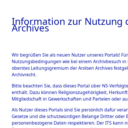
Information zur Nutzung d
Archives
HOME
BESTANDSBESCHREIBUNG
ARCHIVAL
Wir begrüßen Sie als neuen Nutzer unseres Portals! Für
Nutzungsbedingungen wie bei einem Archivbesuch in B
oberstes Leitungsgremium der Arolsen Archives festg
Archivrecht.
BESTÄNDE
Bitte beachten Sie, dass dieses Portal über NS-Verfolgte
Niedersac
enthält. Dazu können Religionszugehörigkeit, Herkunf
Mitgliedschaft in Gewerkschaften und Parteien oder auc
1.
0035 (101
Inhaftierungsdoku
mente
Als Nutzer dieses Portals sind Sie persönlich dafür vera
Gesetze und die schutzwürdigen Belange Dritter oder B
5. Verschiedenes
personenbezogene Daten respektieren. Der ITS kann nic
5.3