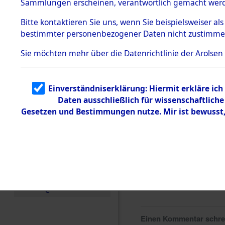
Sammlungen erscheinen, verantwortlich gemacht wer
Todesmärsche
5.3.1 Alliierte
Bitte
kontaktieren
Sie uns, wenn Sie beispielsweiser al
Erhebungen
bestimmter personenbezogener Daten nicht zustimme
zu
Todesmärsch
en
Sie möchten mehr über die Datenrichtlinie der Arolsen
5.3.2
Versuchte
Identifizierun
Einverständniserklärung: Hiermit erkläre ic
g
Daten ausschließlich für wissenschaftlic
5.3.3
Todesmärsch
Gesetzen und Bestimmungen nutze. Mir ist bewusst
e /
Identifikation
unbekannter
Toter
5.3.5
Grabermittlu
ng /
Friedhofsplän
e
Einen Kommentar schr