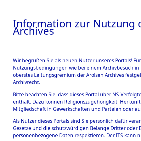
Information zur Nutzung d
Archives
HOME
BESTANDSBESCHREIBUNG
ARCHIVAL
Wir begrüßen Sie als neuen Nutzer unseres Portals! Für
Nutzungsbedingungen wie bei einem Archivbesuch in B
oberstes Leitungsgremium der Arolsen Archives festg
Archivrecht.
BESTÄNDE
Bitte beachten Sie, dass dieses Portal über NS-Verfolgte
Niedersac
enthält. Dazu können Religionszugehörigkeit, Herkunf
Mitgliedschaft in Gewerkschaften und Parteien oder auc
1.
Wesermar
Inhaftierungsdoku
mente
Als Nutzer dieses Portals sind Sie persönlich dafür vera
Gesetze und die schutzwürdigen Belange Dritter oder B
5. Verschiedenes
personenbezogene Daten respektieren. Der ITS kann nic
5.3