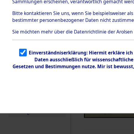
Sammlungen erscheinen, verantwortlich gemacht wer
Todesmärsche
5.3.1 Alliierte
Bitte
kontaktieren
Sie uns, wenn Sie beispielsweiser al
Erhebungen
bestimmter personenbezogener Daten nicht zustimme
zu
Todesmärsch
en
Sie möchten mehr über die Datenrichtlinie der Arolsen
5.3.2
Versuchte
Identifizierun
Einverständniserklärung: Hiermit erkläre ic
g
Daten ausschließlich für wissenschaftlic
5.3.3
Todesmärsch
Gesetzen und Bestimmungen nutze. Mir ist bewusst
e /
Identifikation
unbekannter
Toter
5.3.5
Grabermittlu
ng /
Friedhofsplän
e