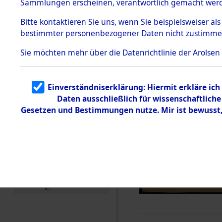
Sammlungen erscheinen, verantwortlich gemacht wer
Todesmärsche
5.3.1 Alliierte
Bitte
kontaktieren
Sie uns, wenn Sie beispielsweiser al
Erhebungen
bestimmter personenbezogener Daten nicht zustimme
zu
Todesmärsch
en
Sie möchten mehr über die Datenrichtlinie der Arolsen
5.3.2
Versuchte
Identifizierun
Einverständniserklärung: Hiermit erkläre ic
g
Daten ausschließlich für wissenschaftlic
5.3.3
Todesmärsch
Gesetzen und Bestimmungen nutze. Mir ist bewusst
e /
Identifikation
unbekannter
Toter
5.3.5
Grabermittlu
ng /
Friedhofsplän
e