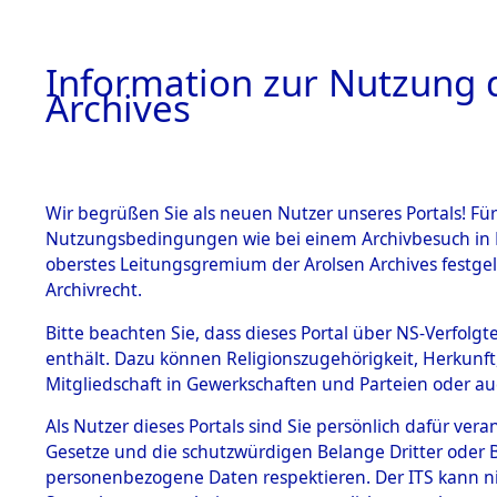
Information zur Nutzung d
Archives
HOME
BESTANDSBESCHREIBUNG
ARCHIVAL
Wir begrüßen Sie als neuen Nutzer unseres Portals! Für
Nutzungsbedingungen wie bei einem Archivbesuch in B
oberstes Leitungsgremium der Arolsen Archives festg
Archivrecht.
BESTÄNDE
Bitte beachten Sie, dass dieses Portal über NS-Verfolgte
Niedersac
enthält. Dazu können Religionszugehörigkeit, Herkunf
Mitgliedschaft in Gewerkschaften und Parteien oder auc
1.
Wesermar
Inhaftierungsdoku
mente
Als Nutzer dieses Portals sind Sie persönlich dafür vera
Gesetze und die schutzwürdigen Belange Dritter oder B
5. Verschiedenes
personenbezogene Daten respektieren. Der ITS kann nic
5.3