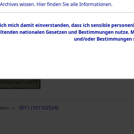
 Archives wissen.
Hier
finden Sie alle Informationen.
Inhalt
Zur Übersicht
 ich mich damit einverstanden, dass ich sensible persone
tenden nationalen Gesetzen und Bestimmungen nutze. Mir
und/oder Bestimmungen st
eiben →
0011 (101102524)