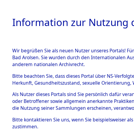
Information zur Nutzung d
Wir begrüßen Sie als neuen Nutzer unseres Portals! Fü
HOME
BESTANDSB
Bad Arolsen. Sie wurden durch den Internationalen Au
anderem nationalen Archivrecht.
BESTÄNDE
Niedersac
Bitte beachten Sie, dass dieses Portal über NS-Verfolgt
Herkunft, Gesundheitszustand, sexuelle Orientierung, 
1.
Inhaftierungsdoku
Als Nutzer dieses Portals sind Sie persönlich dafür ver
mente
oder Betroffener sowie allgemein anerkannte Praktiken
5. Verschiedenes
die Nutzung seiner Sammlungen erscheinen, verantwo
5.3
Bitte
kontaktieren
Sie uns, wenn Sie beispielsweiser a
Todesmärsche
zustimmen.
5.3.1 Alliierte
Erhebungen