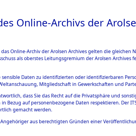
a
A
es Online-Archivs der Arolse
DIGITAL COLLEC
r das Online-Archiv der Arolsen Archives gelten die gleiche
ESCHREIBUNG
ARCHIVALE
ÜBERSICHT
BILD
sschuss als oberstes Leitungsgremium der Arolsen Archives 
hsen
→
Kreis Wilhelmshaven
e sensible Daten zu identifizierten oder identifizierbaren Pe
Weltanschauung, Mitgliedschaft in Gewerkschaften und Partei
antwortlich, dass Sie das Recht auf die Privatsphäre und sons
0011 (101102524)
 in Bezug auf personenbezogene Daten respektieren. Der ITS k
rtlich gemacht werden.
ls Angehöriger aus berechtigten Gründen einer Veröffentlic
Übergeordnetes
Niedersach
Dokument