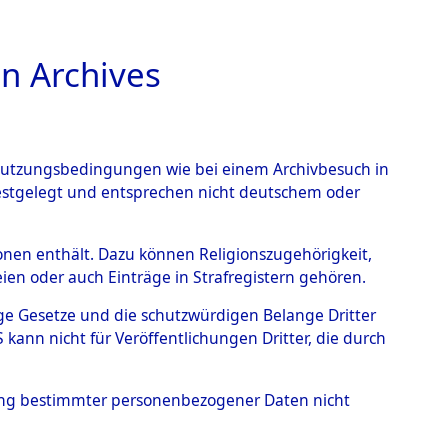
n Archives
TIONS ONLINE
n Nutzungsbedingungen wie bei einem Archivbesuch in
festgelegt und entsprechen nicht deutschem oder
→
0011 (101102524)
rsonen enthält. Dazu können Religionszugehörigkeit,
en oder auch Einträge in Strafregistern gehören.
tige Gesetze und die schutzwürdigen Belange Dritter
ann nicht für Veröffentlichungen Dritter, die durch
hung bestimmter personenbezogener Daten nicht
sen