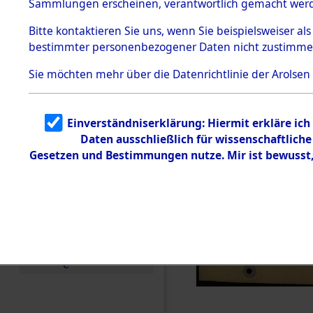
Sammlungen erscheinen, verantwortlich gemacht wer
Todesmärsche
5.3.1 Alliierte
Bitte
kontaktieren
Sie uns, wenn Sie beispielsweiser al
Erhebungen
bestimmter personenbezogener Daten nicht zustimme
zu
Todesmärsch
en
Sie möchten mehr über die Datenrichtlinie der Arolsen
5.3.2
Versuchte
Identifizierun
Einverständniserklärung: Hiermit erkläre ic
g
Daten ausschließlich für wissenschaftlic
5.3.3
Todesmärsch
Gesetzen und Bestimmungen nutze. Mir ist bewusst
e /
Identifikation
unbekannter
Toter
5.3.5
Grabermittlu
ng /
Friedhofsplän
e