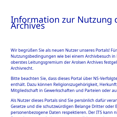
Information zur Nutzung d
Archives
HOME
BESTANDSBESCHREIBUNG
ARCHIVAL
Wir begrüßen Sie als neuen Nutzer unseres Portals! Für
Nutzungsbedingungen wie bei einem Archivbesuch in B
oberstes Leitungsgremium der Arolsen Archives festg
Archivrecht.
BESTÄNDE
Bitte beachten Sie, dass dieses Portal über NS-Verfolgte
Niedersac
enthält. Dazu können Religionszugehörigkeit, Herkunf
Mitgliedschaft in Gewerkschaften und Parteien oder auc
1.
→
0052 (1
Inhaftierungsdoku
mente
Als Nutzer dieses Portals sind Sie persönlich dafür vera
Gesetze und die schutzwürdigen Belange Dritter oder B
5. Verschiedenes
personenbezogene Daten respektieren. Der ITS kann nic
5.3