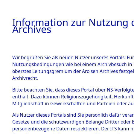
Information zur Nutzung d
Archives
HOME
BESTANDSBESCHREIBUNG
ARCHIVAL
Wir begrüßen Sie als neuen Nutzer unseres Portals! Für
Nutzungsbedingungen wie bei einem Archivbesuch in B
oberstes Leitungsgremium der Arolsen Archives festg
Archivrecht.
BESTÄNDE
Bitte beachten Sie, dass dieses Portal über NS-Verfolgte
Niedersac
enthält. Dazu können Religionszugehörigkeit, Herkunf
Mitgliedschaft in Gewerkschaften und Parteien oder auc
1.
→
0073 (1
Inhaftierungsdoku
mente
Als Nutzer dieses Portals sind Sie persönlich dafür vera
Gesetze und die schutzwürdigen Belange Dritter oder B
5. Verschiedenes
personenbezogene Daten respektieren. Der ITS kann nic
5.3