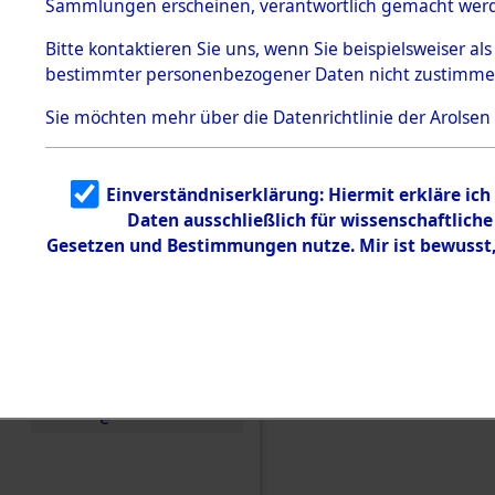
Sammlungen erscheinen, verantwortlich gemacht wer
Todesmärsche
5.3.1 Alliierte
Bitte
kontaktieren
Sie uns, wenn Sie beispielsweiser al
Erhebungen
bestimmter personenbezogener Daten nicht zustimme
zu
Todesmärsch
en
Sie möchten mehr über die Datenrichtlinie der Arolsen
5.3.2
Versuchte
Identifizierun
Einverständniserklärung: Hiermit erkläre ic
g
Daten ausschließlich für wissenschaftlic
5.3.3
Todesmärsch
Gesetzen und Bestimmungen nutze. Mir ist bewusst
e /
Identifikation
unbekannter
Toter
5.3.5
Einen Kommentar schr
Grabermittlu
ng /
Friedhofsplän
e