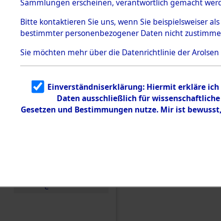
Sammlungen erscheinen, verantwortlich gemacht wer
Todesmärsche
5.3.1 Alliierte
Bitte
kontaktieren
Sie uns, wenn Sie beispielsweiser al
Erhebungen
bestimmter personenbezogener Daten nicht zustimme
zu
Todesmärsch
en
Sie möchten mehr über die Datenrichtlinie der Arolsen
5.3.2
Versuchte
Identifizierun
Einverständniserklärung: Hiermit erkläre ic
g
Daten ausschließlich für wissenschaftlic
5.3.3
Todesmärsch
Gesetzen und Bestimmungen nutze. Mir ist bewusst
e /
Identifikation
unbekannter
Toter
5.3.5
Einen Kommentar schr
Grabermittlu
ng /
Friedhofsplän
e