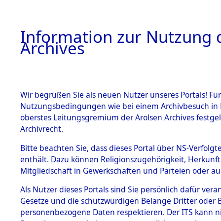
Information zur Nutzung d
Archives
HOME
BESTANDSBESCHREIBUNG
ARCHIVAL
Wir begrüßen Sie als neuen Nutzer unseres Portals! Für
Nutzungsbedingungen wie bei einem Archivbesuch in B
oberstes Leitungsgremium der Arolsen Archives festg
Archivrecht.
BESTÄNDE
Bitte beachten Sie, dass dieses Portal über NS-Verfolgte
Niedersac
enthält. Dazu können Religionszugehörigkeit, Herkunf
Mitgliedschaft in Gewerkschaften und Parteien oder auc
1.
→
0117 (1
Inhaftierungsdoku
mente
Als Nutzer dieses Portals sind Sie persönlich dafür vera
Gesetze und die schutzwürdigen Belange Dritter oder B
5. Verschiedenes
personenbezogene Daten respektieren. Der ITS kann nic
5.3