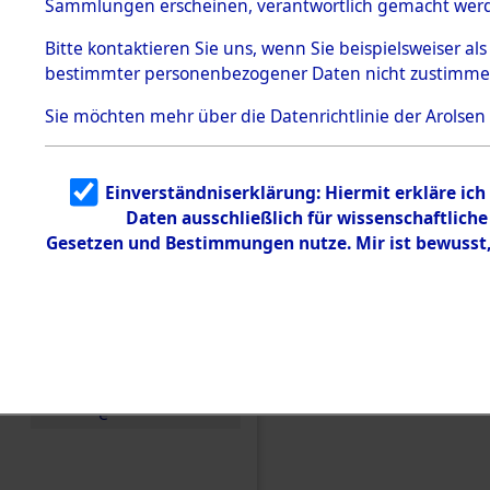
Sammlungen erscheinen, verantwortlich gemacht wer
Todesmärsche
5.3.1 Alliierte
Bitte
kontaktieren
Sie uns, wenn Sie beispielsweiser al
Erhebungen
bestimmter personenbezogener Daten nicht zustimme
zu
Todesmärsch
en
Sie möchten mehr über die Datenrichtlinie der Arolsen
5.3.2
Versuchte
Identifizierun
Einverständniserklärung: Hiermit erkläre ic
g
Daten ausschließlich für wissenschaftlic
5.3.3
Todesmärsch
Gesetzen und Bestimmungen nutze. Mir ist bewusst
e /
Identifikation
unbekannter
Toter
Einen Kommentar schr
5.3.5
Grabermittlu
ng /
Friedhofsplän
e