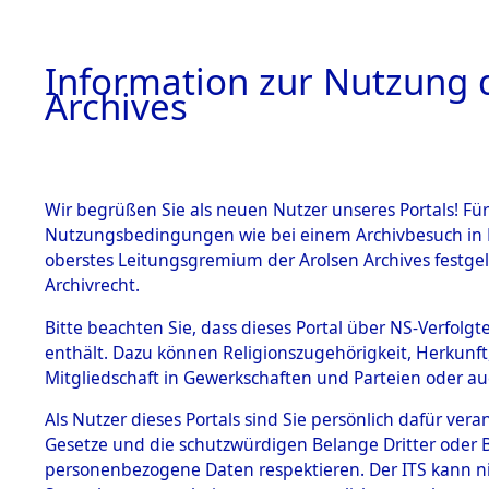
Information zur Nutzung d
Archives
HOME
BESTANDSBESCHREIBUNG
ARCHIVAL
Wir begrüßen Sie als neuen Nutzer unseres Portals! Für
Nutzungsbedingungen wie bei einem Archivbesuch in B
oberstes Leitungsgremium der Arolsen Archives festg
Archivrecht.
BESTÄNDE
Bitte beachten Sie, dass dieses Portal über NS-Verfolgte
Niedersac
enthält. Dazu können Religionszugehörigkeit, Herkunf
Mitgliedschaft in Gewerkschaften und Parteien oder auc
1.
0126 (101
Inhaftierungsdoku
mente
Als Nutzer dieses Portals sind Sie persönlich dafür vera
Gesetze und die schutzwürdigen Belange Dritter oder B
5. Verschiedenes
personenbezogene Daten respektieren. Der ITS kann nic
5.3