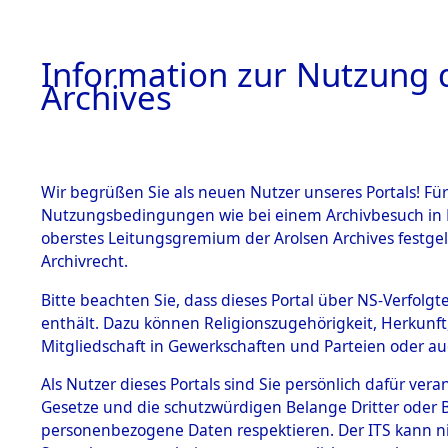
Information zur Nutzung d
Archives
HOME
BESTANDSBESCHREIBUNG
ARCHIVAL
Wir begrüßen Sie als neuen Nutzer unseres Portals! Für
Nutzungsbedingungen wie bei einem Archivbesuch in B
oberstes Leitungsgremium der Arolsen Archives festg
Archivrecht.
BESTÄNDE
Bitte beachten Sie, dass dieses Portal über NS-Verfolgte
Nordrhein
enthält. Dazu können Religionszugehörigkeit, Herkunf
Mitgliedschaft in Gewerkschaften und Parteien oder auc
1.
Aachen
→
Inhaftierungsdoku
mente
Als Nutzer dieses Portals sind Sie persönlich dafür vera
Gesetze und die schutzwürdigen Belange Dritter oder B
5. Verschiedenes
personenbezogene Daten respektieren. Der ITS kann nic
5.3