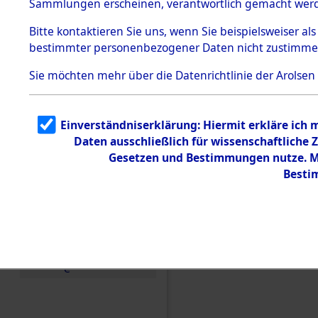
Sammlungen erscheinen, verantwortlich gemacht wer
Todesmärsche
5.3.1 Alliierte
Bitte
kontaktieren
Sie uns, wenn Sie beispielsweiser al
Erhebungen
bestimmter personenbezogener Daten nicht zustimme
zu
Todesmärsch
en
Sie möchten mehr über die Datenrichtlinie der Arolsen
5.3.2
Versuchte
Identifizierun
Einverständniserklärung: Hiermit erkläre ich
g
Daten ausschließlich für wissenschaftlich
5.3.3
Todesmärsch
Gesetzen und Bestimmungen nutze. Mi
e /
Besti
Identifikation
unbekannter
Toter
5.3.5
Einen Kommentar schr
Grabermittlu
ng /
Friedhofsplän
e