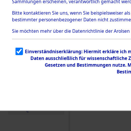
Sammlungen erscheinen, verantwortlich gemacht wer
Todesmärsche
5.3.1 Alliierte
Bitte
kontaktieren
Sie uns, wenn Sie beispielsweiser al
Erhebungen
bestimmter personenbezogener Daten nicht zustimme
zu
Todesmärsch
en
Sie möchten mehr über die Datenrichtlinie der Arolsen
5.3.2
Versuchte
Identifizierun
Einverständniserklärung: Hiermit erkläre ich
g
Daten ausschließlich für wissenschaftlich
5.3.3
Todesmärsch
Gesetzen und Bestimmungen nutze. Mi
e /
Besti
Identifikation
unbekannter
Toter
5.3.5
Einen Kommentar schr
Grabermittlu
ng /
Friedhofsplän
e