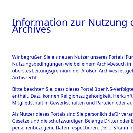
Information zur Nutzung d
Archives
HOME
BESTANDSBESCHREIBUNG
ARCHIVAL
Wir begrüßen Sie als neuen Nutzer unseres Portals! Für
Nutzungsbedingungen wie bei einem Archivbesuch in B
oberstes Leitungsgremium der Arolsen Archives festg
Archivrecht.
BESTÄNDE
Bitte beachten Sie, dass dieses Portal über NS-Verfolgte
Nordrhein
enthält. Dazu können Religionszugehörigkeit, Herkunf
Mitgliedschaft in Gewerkschaften und Parteien oder auc
1.
Aachen
→
Inhaftierungsdoku
mente
Als Nutzer dieses Portals sind Sie persönlich dafür vera
Gesetze und die schutzwürdigen Belange Dritter oder B
5. Verschiedenes
personenbezogene Daten respektieren. Der ITS kann nic
5.3