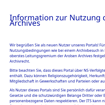
Information zur Nutzung d
Archives
HOME
BESTANDSBESCHREIBUNG
ARCHIVAL
Wir begrüßen Sie als neuen Nutzer unseres Portals! Für
Nutzungsbedingungen wie bei einem Archivbesuch in B
oberstes Leitungsgremium der Arolsen Archives festg
Archivrecht.
BESTÄNDE
Bitte beachten Sie, dass dieses Portal über NS-Verfolgte
Nordrhein
enthält. Dazu können Religionszugehörigkeit, Herkunf
Mitgliedschaft in Gewerkschaften und Parteien oder auc
1.
Aachen
→
Inhaftierungsdoku
mente
Als Nutzer dieses Portals sind Sie persönlich dafür vera
Gesetze und die schutzwürdigen Belange Dritter oder B
5. Verschiedenes
personenbezogene Daten respektieren. Der ITS kann nic
5.3