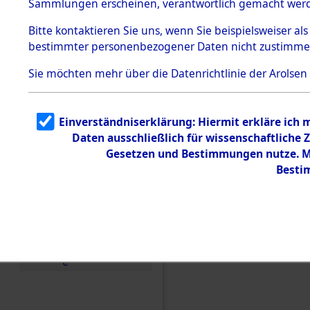
Sammlungen erscheinen, verantwortlich gemacht wer
Todesmärsche
5.3.1 Alliierte
Bitte
kontaktieren
Sie uns, wenn Sie beispielsweiser al
Erhebungen
bestimmter personenbezogener Daten nicht zustimme
zu
Todesmärsch
en
Sie möchten mehr über die Datenrichtlinie der Arolsen
5.3.2
Versuchte
Identifizierun
Einverständniserklärung: Hiermit erkläre ich
g
Daten ausschließlich für wissenschaftlich
5.3.3
Todesmärsch
Gesetzen und Bestimmungen nutze. Mi
e /
Besti
Identifikation
unbekannter
Toter
5.3.5
Grabermittlu
ng /
Friedhofsplän
Einen Kommentar schr
e