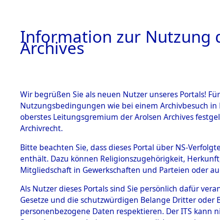
Information zur Nutzung d
Archives
HOME
BESTANDSBESCHREIBUNG
ARCHIVAL
Wir begrüßen Sie als neuen Nutzer unseres Portals! Für
Nutzungsbedingungen wie bei einem Archivbesuch in B
oberstes Leitungsgremium der Arolsen Archives festg
Archivrecht.
BESTÄNDE
Bitte beachten Sie, dass dieses Portal über NS-Verfolgte
Nordrhein
enthält. Dazu können Religionszugehörigkeit, Herkunf
Mitgliedschaft in Gewerkschaften und Parteien oder auc
1.
Aachen
→
Inhaftierungsdoku
mente
Als Nutzer dieses Portals sind Sie persönlich dafür vera
Gesetze und die schutzwürdigen Belange Dritter oder B
5. Verschiedenes
personenbezogene Daten respektieren. Der ITS kann nic
5.3