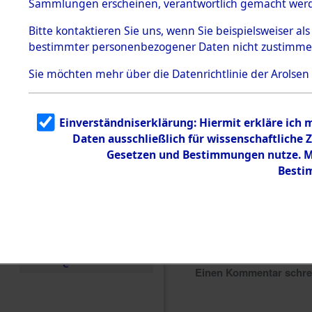
Sammlungen erscheinen, verantwortlich gemacht wer
Todesmärsche
5.3.1 Alliierte
Bitte
kontaktieren
Sie uns, wenn Sie beispielsweiser al
Erhebungen
bestimmter personenbezogener Daten nicht zustimme
zu
Todesmärsch
en
Sie möchten mehr über die Datenrichtlinie der Arolsen
5.3.2
Versuchte
Identifizierun
Einverständniserklärung: Hiermit erkläre ich
g
Daten ausschließlich für wissenschaftlich
5.3.3
Todesmärsch
Gesetzen und Bestimmungen nutze. Mi
e /
Besti
Identifikation
unbekannter
Toter
5.3.5
Grabermittlu
ng /
Friedhofsplän
e
Einen Kommentar schr