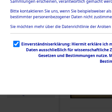
Sammlungen erscheinen, verantwortlich gemacht wer
Todesmärsche
5.3.1 Alliierte
Bitte
kontaktieren
Sie uns, wenn Sie beispielsweiser al
Erhebungen
bestimmter personenbezogener Daten nicht zustimme
zu
Todesmärsch
en
Sie möchten mehr über die Datenrichtlinie der Arolsen
5.3.2
Versuchte
Identifizierun
Einverständniserklärung: Hiermit erkläre ich
g
Daten ausschließlich für wissenschaftlich
5.3.3
Todesmärsch
Gesetzen und Bestimmungen nutze. Mi
e /
Besti
Identifikation
unbekannter
Toter
5.3.5
Grabermittlu
ng /
Friedhofsplän
e