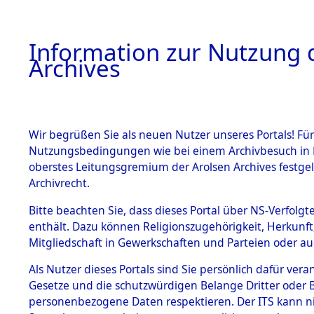
Information zur Nutzung d
Archives
HOME
BESTANDSBESCHREIBUNG
ARCHIVAL
Wir begrüßen Sie als neuen Nutzer unseres Portals! Für
Nutzungsbedingungen wie bei einem Archivbesuch in B
oberstes Leitungsgremium der Arolsen Archives festg
Archivrecht.
BESTÄNDE
Bitte beachten Sie, dass dieses Portal über NS-Verfolgte
Nordrhein
enthält. Dazu können Religionszugehörigkeit, Herkunf
Mitgliedschaft in Gewerkschaften und Parteien oder auc
1.
Altena
→
Inhaftierungsdoku
mente
Als Nutzer dieses Portals sind Sie persönlich dafür vera
Gesetze und die schutzwürdigen Belange Dritter oder B
5. Verschiedenes
personenbezogene Daten respektieren. Der ITS kann nic
5.3