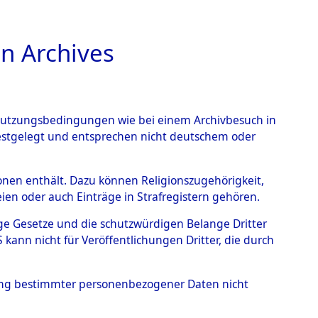
n Archives
TIONS ONLINE
n Nutzungsbedingungen wie bei einem Archivbesuch in
festgelegt und entsprechen nicht deutschem oder
na
→
0103 (101102757)
rsonen enthält. Dazu können Religionszugehörigkeit,
en oder auch Einträge in Strafregistern gehören.
tige Gesetze und die schutzwürdigen Belange Dritter
ann nicht für Veröffentlichungen Dritter, die durch
hung bestimmter personenbezogener Daten nicht
Westfalen