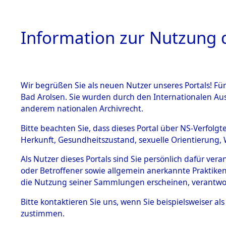
Information zur Nutzung d
Wir begrüßen Sie als neuen Nutzer unseres Portals! Fü
HOME
BESTANDSB
Bad Arolsen. Sie wurden durch den Internationalen Au
anderem nationalen Archivrecht.
BESTÄNDE
Nordrhein
Bitte beachten Sie, dass dieses Portal über NS-Verfolgt
Herkunft, Gesundheitszustand, sexuelle Orientierung, 
1.
Inhaftierungsdoku
Als Nutzer dieses Portals sind Sie persönlich dafür ver
mente
oder Betroffener sowie allgemein anerkannte Praktiken
5. Verschiedenes
die Nutzung seiner Sammlungen erscheinen, verantwo
5.3
Bitte
kontaktieren
Sie uns, wenn Sie beispielsweiser a
Todesmärsche
zustimmen.
5.3.1 Alliierte
Erhebungen