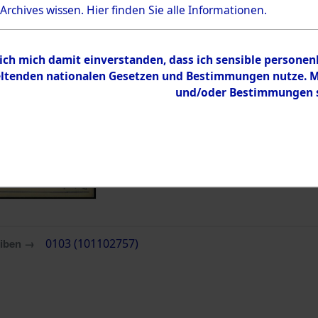
 Archives wissen.
Hier
finden Sie alle Informationen.
Inhalt
Zur Übersicht
 ich mich damit einverstanden, dass ich sensible persone
tenden nationalen Gesetzen und Bestimmungen nutze. Mir
und/oder Bestimmungen st
eiben →
0103 (101102757)