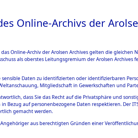
a
A
es Online-Archivs der Arolse
DIGITAL COLLEC
r das Online-Archiv der Arolsen Archives gelten die gleiche
ESCHREIBUNG
ARCHIVALE
ÜBERSICHT
BILD
sschuss als oberstes Leitungsgremium der Arolsen Archives 
-Westfalen
→
Landkreis Alte
e sensible Daten zu identifizierten oder identifizierbaren Pe
Weltanschauung, Mitgliedschaft in Gewerkschaften und Partei
antwortlich, dass Sie das Recht auf die Privatsphäre und sons
0103 (101102757)
 in Bezug auf personenbezogene Daten respektieren. Der ITS k
rtlich gemacht werden.
ls Angehöriger aus berechtigten Gründen einer Veröffentlic
Übergeordnetes
Nordrhein-
Dokument