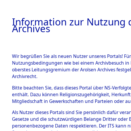
Information zur Nutzung d
Archives
HOME
BESTANDSBESCHREIBUNG
ARCHIVAL
Wir begrüßen Sie als neuen Nutzer unseres Portals! Für
Nutzungsbedingungen wie bei einem Archivbesuch in B
oberstes Leitungsgremium der Arolsen Archives festg
Archivrecht.
BESTÄNDE
Bitte beachten Sie, dass dieses Portal über NS-Verfolgte
Nordrhein
enthält. Dazu können Religionszugehörigkeit, Herkunf
Mitgliedschaft in Gewerkschaften und Parteien oder auc
1.
Arnsberg
Inhaftierungsdoku
mente
Als Nutzer dieses Portals sind Sie persönlich dafür vera
Gesetze und die schutzwürdigen Belange Dritter oder B
5. Verschiedenes
personenbezogene Daten respektieren. Der ITS kann nic
5.3