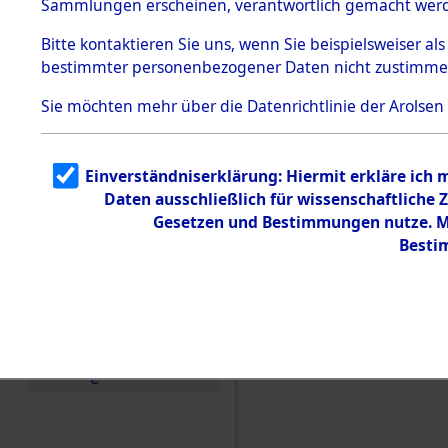
Sammlungen erscheinen, verantwortlich gemacht wer
Todesmärsche
5.3.1 Alliierte
Bitte
kontaktieren
Sie uns, wenn Sie beispielsweiser al
Erhebungen
bestimmter personenbezogener Daten nicht zustimme
zu
Todesmärsch
en
Sie möchten mehr über die Datenrichtlinie der Arolsen
5.3.2
Versuchte
Identifizierun
Einverständniserklärung: Hiermit erkläre ich
g
Daten ausschließlich für wissenschaftlich
5.3.3
Todesmärsch
Gesetzen und Bestimmungen nutze. Mi
e /
Besti
Identifikation
unbekannter
Toter
5.3.5
Einen Kommentar schr
Grabermittlu
ng /
Friedhofsplän
e