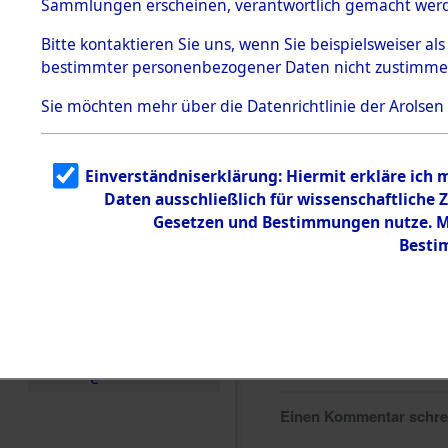
Sammlungen erscheinen, verantwortlich gemacht wer
Todesmärsche
5.3.1 Alliierte
Bitte
kontaktieren
Sie uns, wenn Sie beispielsweiser al
Erhebungen
bestimmter personenbezogener Daten nicht zustimme
zu
Todesmärsch
en
Sie möchten mehr über die Datenrichtlinie der Arolsen
5.3.2
Versuchte
Identifizierun
Einverständniserklärung: Hiermit erkläre ich
g
Daten ausschließlich für wissenschaftlich
5.3.3
Todesmärsch
Gesetzen und Bestimmungen nutze. Mi
e /
Besti
Identifikation
unbekannter
Toter
5.3.5
Grabermittlu
ng /
Friedhofsplän
e
Einen Kommentar schr