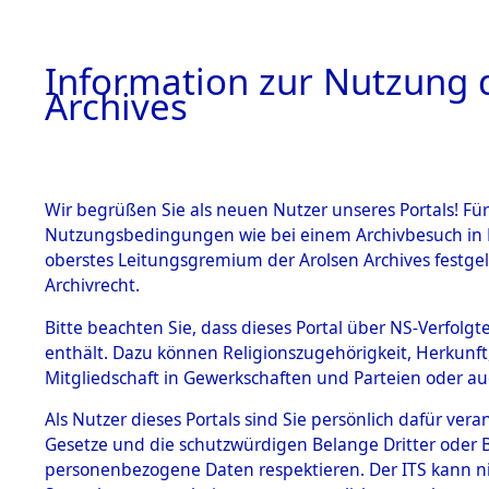
Information zur Nutzung d
Archives
HOME
BESTANDSBESCHREIBUNG
ARCHIVAL
Wir begrüßen Sie als neuen Nutzer unseres Portals! Für
Nutzungsbedingungen wie bei einem Archivbesuch in B
oberstes Leitungsgremium der Arolsen Archives festg
Archivrecht.
BESTÄNDE
Bitte beachten Sie, dass dieses Portal über NS-Verfolgte
Nordrhein
enthält. Dazu können Religionszugehörigkeit, Herkunf
Mitgliedschaft in Gewerkschaften und Parteien oder auc
1.
Bergheim-
Inhaftierungsdoku
mente
Als Nutzer dieses Portals sind Sie persönlich dafür vera
Gesetze und die schutzwürdigen Belange Dritter oder B
5. Verschiedenes
personenbezogene Daten respektieren. Der ITS kann nic
5.3