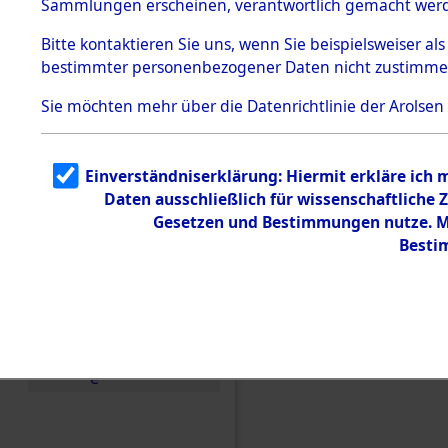
Sammlungen erscheinen, verantwortlich gemacht wer
Todesmärsche
5.3.1 Alliierte
Bitte
kontaktieren
Sie uns, wenn Sie beispielsweiser al
Erhebungen
bestimmter personenbezogener Daten nicht zustimme
zu
Todesmärsch
en
Sie möchten mehr über die Datenrichtlinie der Arolsen
5.3.2
Versuchte
Identifizierun
Einverständniserklärung: Hiermit erkläre ich
g
Daten ausschließlich für wissenschaftlich
5.3.3
Todesmärsch
Gesetzen und Bestimmungen nutze. Mi
e /
Besti
Identifikation
unbekannter
Toter
5.3.5
Einen Kommentar schr
Grabermittlu
ng /
Friedhofsplän
e