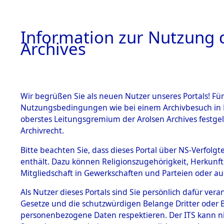
Information zur Nutzung d
Archives
HOME
BESTANDSBESCHREIBUNG
ARCHIVAL
Wir begrüßen Sie als neuen Nutzer unseres Portals! Für
Nutzungsbedingungen wie bei einem Archivbesuch in B
oberstes Leitungsgremium der Arolsen Archives festg
Archivrecht.
BESTÄNDE
Bitte beachten Sie, dass dieses Portal über NS-Verfolgte
Nordrhein
enthält. Dazu können Religionszugehörigkeit, Herkunf
Mitgliedschaft in Gewerkschaften und Parteien oder auc
1.
Bergheim-
Inhaftierungsdoku
mente
Als Nutzer dieses Portals sind Sie persönlich dafür vera
Gesetze und die schutzwürdigen Belange Dritter oder B
5. Verschiedenes
personenbezogene Daten respektieren. Der ITS kann nic
5.3