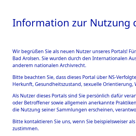
Information zur Nutzung d
Wir begrüßen Sie als neuen Nutzer unseres Portals! Fü
HOME
BESTANDSB
Bad Arolsen. Sie wurden durch den Internationalen Au
anderem nationalen Archivrecht.
BESTÄNDE
Nordrhein
Bitte beachten Sie, dass dieses Portal über NS-Verfolgt
Herkunft, Gesundheitszustand, sexuelle Orientierung, 
1.
(10110281
Inhaftierungsdoku
Als Nutzer dieses Portals sind Sie persönlich dafür ver
mente
oder Betroffener sowie allgemein anerkannte Praktiken
5. Verschiedenes
die Nutzung seiner Sammlungen erscheinen, verantwo
5.3
Bitte
kontaktieren
Sie uns, wenn Sie beispielsweiser a
Todesmärsche
zustimmen.
5.3.1 Alliierte
Erhebungen