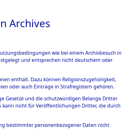
n Archives
TIONS ONLINE
n Nutzungsbedingungen wie bei einem Archivbesuch in
festgelegt und entsprechen nicht deutschem oder
heim-Erft
→
0052
rsonen enthält. Dazu können Religionszugehörigkeit,
en oder auch Einträge in Strafregistern gehören.
tige Gesetze und die schutzwürdigen Belange Dritter
ann nicht für Veröffentlichungen Dritter, die durch
hung bestimmter personenbezogener Daten nicht
Westfalen