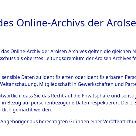
a
A
es Online-Archivs der Arolse
DIGITAL COLLEC
r das Online-Archiv der Arolsen Archives gelten die gleiche
ESCHREIBUNG
ARCHIVALE
ÜBERSICHT
BILD
sschuss als oberstes Leitungsgremium der Arolsen Archives 
-Westfalen
→
Landkreis Berg
e sensible Daten zu identifizierten oder identifizierbaren Pe
Weltanschauung, Mitgliedschaft in Gewerkschaften und Partei
3)
antwortlich, dass Sie das Recht auf die Privatsphäre und sons
 in Bezug auf personenbezogene Daten respektieren. Der ITS k
rtlich gemacht werden.
0052 (101102813)
ls Angehöriger aus berechtigten Gründen einer Veröffentlic
Übergeordnetes
Nordrhein-