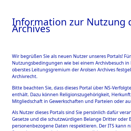
Information zur Nutzung d
Archives
HOME
BESTANDSBESCHREIBUNG
ARCHIVAL
Wir begrüßen Sie als neuen Nutzer unseres Portals! Für
Nutzungsbedingungen wie bei einem Archivbesuch in B
oberstes Leitungsgremium der Arolsen Archives festg
Archivrecht.
BESTÄNDE
Bitte beachten Sie, dass dieses Portal über NS-Verfolgte
Nordrhein
enthält. Dazu können Religionszugehörigkeit, Herkunf
Mitgliedschaft in Gewerkschaften und Parteien oder auc
1.
Bielefeld
Inhaftierungsdoku
mente
Als Nutzer dieses Portals sind Sie persönlich dafür vera
Gesetze und die schutzwürdigen Belange Dritter oder B
5. Verschiedenes
personenbezogene Daten respektieren. Der ITS kann nic
5.3