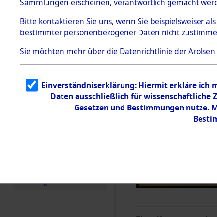
Sammlungen erscheinen, verantwortlich gemacht wer
Todesmärsche
5.3.1 Alliierte
Bitte
kontaktieren
Sie uns, wenn Sie beispielsweiser al
Erhebungen
bestimmter personenbezogener Daten nicht zustimme
zu
Todesmärsch
en
Sie möchten mehr über die Datenrichtlinie der Arolsen
5.3.2
Versuchte
Identifizierun
Einverständniserklärung: Hiermit erkläre ich
g
Daten ausschließlich für wissenschaftlich
5.3.3
Todesmärsch
Gesetzen und Bestimmungen nutze. Mi
e /
Besti
Identifikation
unbekannter
Toter
5.3.5
Grabermittlu
ng /
Friedhofsplän
e