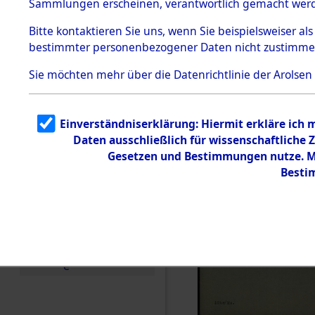
Sammlungen erscheinen, verantwortlich gemacht wer
Todesmärsche
5.3.1 Alliierte
Bitte
kontaktieren
Sie uns, wenn Sie beispielsweiser al
Erhebungen
bestimmter personenbezogener Daten nicht zustimme
zu
Todesmärsch
en
Sie möchten mehr über die Datenrichtlinie der Arolsen
5.3.2
Versuchte
Identifizierun
Einverständniserklärung: Hiermit erkläre ich
g
Daten ausschließlich für wissenschaftlich
5.3.3
Todesmärsch
Gesetzen und Bestimmungen nutze. Mi
e /
Besti
Identifikation
unbekannter
Toter
5.3.5
Grabermittlu
ng /
Friedhofsplän
e