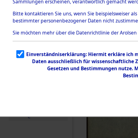
Sammlungen erscheinen, verantwortlich gemacht wer
Todesmärsche
5.3.1 Alliierte
Bitte
kontaktieren
Sie uns, wenn Sie beispielsweiser al
Erhebungen
bestimmter personenbezogener Daten nicht zustimme
zu
Todesmärsch
en
Sie möchten mehr über die Datenrichtlinie der Arolsen
5.3.2
Versuchte
Identifizierun
Einverständniserklärung: Hiermit erkläre ich
g
Daten ausschließlich für wissenschaftlich
5.3.3
Todesmärsch
Gesetzen und Bestimmungen nutze. Mi
e /
Besti
Identifikation
unbekannter
Toter
5.3.5
Grabermittlu
ng /
Friedhofsplän
e