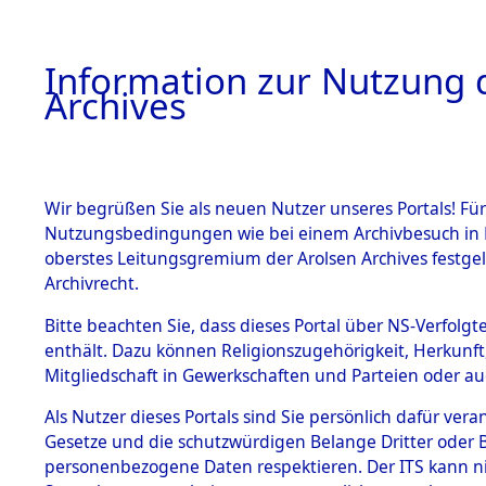
Information zur Nutzung d
Archives
HOME
BESTANDSBESCHREIBUNG
ARCHIVAL
Wir begrüßen Sie als neuen Nutzer unseres Portals! Für
Nutzungsbedingungen wie bei einem Archivbesuch in B
oberstes Leitungsgremium der Arolsen Archives festg
Archivrecht.
BESTÄNDE
Bitte beachten Sie, dass dieses Portal über NS-Verfolgte
Nordrhein
enthält. Dazu können Religionszugehörigkeit, Herkunf
Mitgliedschaft in Gewerkschaften und Parteien oder auc
1.
Bocholt
Inhaftierungsdoku
mente
Als Nutzer dieses Portals sind Sie persönlich dafür vera
Gesetze und die schutzwürdigen Belange Dritter oder B
5. Verschiedenes
personenbezogene Daten respektieren. Der ITS kann nic
5.3