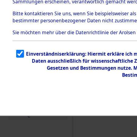
Sammlungen erscheinen, verantwortlich gemacht wer
Todesmärsche
5.3.1 Alliierte
Bitte
kontaktieren
Sie uns, wenn Sie beispielsweiser al
Erhebungen
bestimmter personenbezogener Daten nicht zustimme
zu
Todesmärsch
en
Sie möchten mehr über die Datenrichtlinie der Arolsen
5.3.2
Versuchte
Identifizierun
Einverständniserklärung: Hiermit erkläre ich
g
Daten ausschließlich für wissenschaftlich
5.3.3
Todesmärsch
Gesetzen und Bestimmungen nutze. Mi
e /
Besti
Identifikation
unbekannter
Toter
5.3.5
Einen Kommentar schr
Grabermittlu
ng /
Friedhofsplän
e