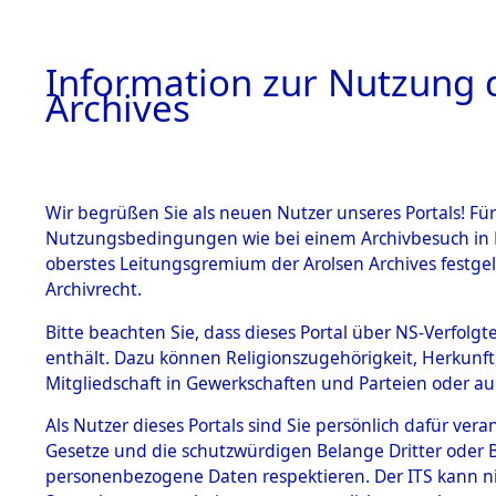
Information zur Nutzung d
Archives
HOME
BESTANDSBESCHREIBUNG
ARCHIVAL
Wir begrüßen Sie als neuen Nutzer unseres Portals! Für
Nutzungsbedingungen wie bei einem Archivbesuch in B
oberstes Leitungsgremium der Arolsen Archives festg
Archivrecht.
BESTÄNDE
Bitte beachten Sie, dass dieses Portal über NS-Verfolgte
Nordrhein
enthält. Dazu können Religionszugehörigkeit, Herkunf
Mitgliedschaft in Gewerkschaften und Parteien oder auc
1.
Bonn
→
00
Inhaftierungsdoku
mente
Als Nutzer dieses Portals sind Sie persönlich dafür vera
Gesetze und die schutzwürdigen Belange Dritter oder B
5. Verschiedenes
personenbezogene Daten respektieren. Der ITS kann nic
5.3