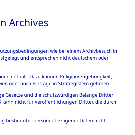
n Archives
TIONS ONLINE
n Nutzungsbedingungen wie bei einem Archivbesuch in
festgelegt und entsprechen nicht deutschem oder
n
→
0049 (101102990)
rsonen enthält. Dazu können Religionszugehörigkeit,
en oder auch Einträge in Strafregistern gehören.
tige Gesetze und die schutzwürdigen Belange Dritter
ann nicht für Veröffentlichungen Dritter, die durch
hung bestimmter personenbezogener Daten nicht
Westfalen