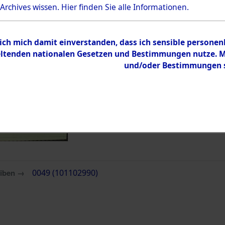
 Archives wissen.
Hier
finden Sie alle Informationen.
Inhalt
Zur Übersicht
 ich mich damit einverstanden, dass ich sensible persone
tenden nationalen Gesetzen und Bestimmungen nutze. Mir
und/oder Bestimmungen st
eiben →
0049 (101102990)