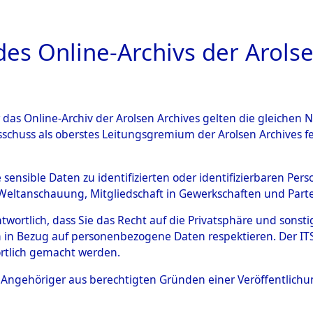
a
A
es Online-Archivs der Arolse
DIGITAL COLLEC
r das Online-Archiv der Arolsen Archives gelten die gleiche
ESCHREIBUNG
ARCHIVALE
ÜBERSICHT
BILD
sschuss als oberstes Leitungsgremium der Arolsen Archives 
-Westfalen
→
Stadtkreis Bon
e sensible Daten zu identifizierten oder identifizierbaren Pe
Weltanschauung, Mitgliedschaft in Gewerkschaften und Partei
antwortlich, dass Sie das Recht auf die Privatsphäre und sons
0049 (101102990)
 in Bezug auf personenbezogene Daten respektieren. Der ITS k
rtlich gemacht werden.
ls Angehöriger aus berechtigten Gründen einer Veröffentlic
Übergeordnetes
Nordrhein-
Dokument