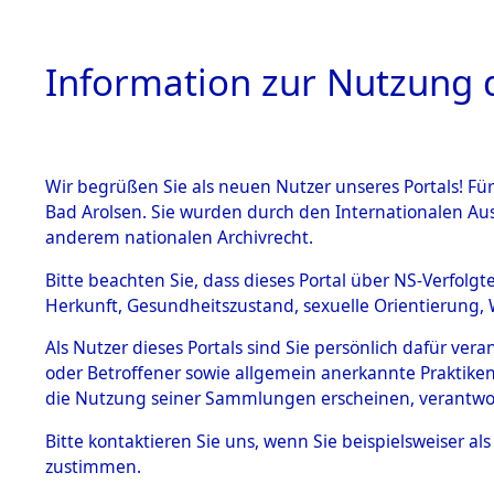
Information zur Nutzung d
Wir begrüßen Sie als neuen Nutzer unseres Portals! Fü
HOME
BESTANDSB
Bad Arolsen. Sie wurden durch den Internationalen Au
anderem nationalen Archivrecht.
BESTÄNDE
Nordrhein
Bitte beachten Sie, dass dieses Portal über NS-Verfolgt
Herkunft, Gesundheitszustand, sexuelle Orientierung, 
1.
Inhaftierungsdoku
Als Nutzer dieses Portals sind Sie persönlich dafür ver
mente
oder Betroffener sowie allgemein anerkannte Praktiken
5. Verschiedenes
die Nutzung seiner Sammlungen erscheinen, verantwo
5.3
Bitte
kontaktieren
Sie uns, wenn Sie beispielsweiser a
Todesmärsche
zustimmen.
5.3.1 Alliierte
Erhebungen