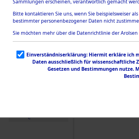
Sammlungen erscheinen, verantwortlich gemacht wer
Todesmärsche
5.3.1 Alliierte
Bitte
kontaktieren
Sie uns, wenn Sie beispielsweiser al
Erhebungen
bestimmter personenbezogener Daten nicht zustimme
zu
Todesmärsch
en
Sie möchten mehr über die Datenrichtlinie der Arolsen
5.3.2
Versuchte
Identifizierun
Einverständniserklärung: Hiermit erkläre ich
g
Daten ausschließlich für wissenschaftlich
5.3.3
Todesmärsch
Gesetzen und Bestimmungen nutze. Mi
e /
Besti
Identifikation
unbekannter
Toter
5.3.5
Einen Kommentar schr
Grabermittlu
ng /
Friedhofsplän
e