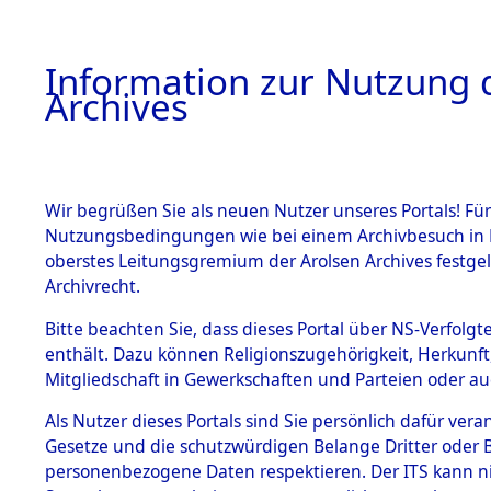
Information zur Nutzung d
Archives
HOME
BESTANDSBESCHREIBUNG
ARCHIVAL
Wir begrüßen Sie als neuen Nutzer unseres Portals! Für
Nutzungsbedingungen wie bei einem Archivbesuch in B
oberstes Leitungsgremium der Arolsen Archives festg
Archivrecht.
BESTÄNDE
Bitte beachten Sie, dass dieses Portal über NS-Verfolgte
Nordrhein
enthält. Dazu können Religionszugehörigkeit, Herkunf
Mitgliedschaft in Gewerkschaften und Parteien oder auc
1.
Borken
→
Inhaftierungsdoku
mente
Als Nutzer dieses Portals sind Sie persönlich dafür vera
Gesetze und die schutzwürdigen Belange Dritter oder B
5. Verschiedenes
personenbezogene Daten respektieren. Der ITS kann nic
5.3