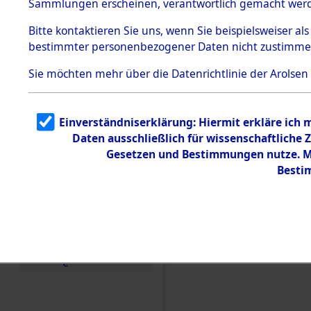
Sammlungen erscheinen, verantwortlich gemacht wer
Todesmärsche
5.3.1 Alliierte
Bitte
kontaktieren
Sie uns, wenn Sie beispielsweiser al
Erhebungen
bestimmter personenbezogener Daten nicht zustimme
zu
Todesmärsch
en
Sie möchten mehr über die Datenrichtlinie der Arolsen
5.3.2
Versuchte
Identifizierun
Einverständniserklärung: Hiermit erkläre ich
g
Daten ausschließlich für wissenschaftlich
5.3.3
Todesmärsch
Gesetzen und Bestimmungen nutze. Mi
e /
Besti
Identifikation
unbekannter
Toter
5.3.5
Einen Kommentar schr
Grabermittlu
ng /
Friedhofsplän
e