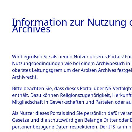
Information zur Nutzung d
Archives
HOME
BESTANDSBESCHREIBUNG
ARCHIVAL
Wir begrüßen Sie als neuen Nutzer unseres Portals! Für
Nutzungsbedingungen wie bei einem Archivbesuch in B
oberstes Leitungsgremium der Arolsen Archives festg
Archivrecht.
BESTÄNDE
Bitte beachten Sie, dass dieses Portal über NS-Verfolgte
Nordrhein
enthält. Dazu können Religionszugehörigkeit, Herkunf
Mitgliedschaft in Gewerkschaften und Parteien oder auc
1.
Büren
→
0
Inhaftierungsdoku
mente
Als Nutzer dieses Portals sind Sie persönlich dafür vera
Gesetze und die schutzwürdigen Belange Dritter oder B
5. Verschiedenes
personenbezogene Daten respektieren. Der ITS kann nic
5.3