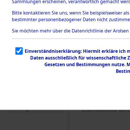
Sammlungen erscheinen, verantwortlich gemacht wer
Todesmärsche
5.3.1 Alliierte
Bitte
kontaktieren
Sie uns, wenn Sie beispielsweiser al
Erhebungen
bestimmter personenbezogener Daten nicht zustimme
zu
Todesmärsch
en
Sie möchten mehr über die Datenrichtlinie der Arolsen
5.3.2
Versuchte
Identifizierun
Einverständniserklärung: Hiermit erkläre ich
g
Daten ausschließlich für wissenschaftlich
5.3.3
Todesmärsch
Gesetzen und Bestimmungen nutze. Mi
e /
Besti
Identifikation
unbekannter
Toter
5.3.5
Grabermittlu
ng /
Friedhofsplän
e
Einen Kommentar schr