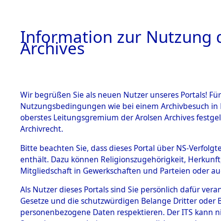
Information zur Nutzung d
Archives
HOME
BESTANDSBESCHREIBUNG
ARCHIVAL
Wir begrüßen Sie als neuen Nutzer unseres Portals! Für
Nutzungsbedingungen wie bei einem Archivbesuch in B
oberstes Leitungsgremium der Arolsen Archives festg
Archivrecht.
BESTÄNDE
Bitte beachten Sie, dass dieses Portal über NS-Verfolgte
Nordrhein
enthält. Dazu können Religionszugehörigkeit, Herkunf
Mitgliedschaft in Gewerkschaften und Parteien oder auc
1.
Castrop-R
Inhaftierungsdoku
mente
Als Nutzer dieses Portals sind Sie persönlich dafür vera
(10110310
Gesetze und die schutzwürdigen Belange Dritter oder B
5. Verschiedenes
personenbezogene Daten respektieren. Der ITS kann nic
5.3