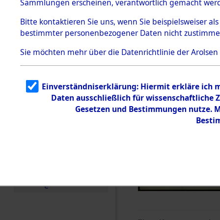
Sammlungen erscheinen, verantwortlich gemacht wer
Todesmärsche
5.3.1 Alliierte
Bitte
kontaktieren
Sie uns, wenn Sie beispielsweiser al
Erhebungen
bestimmter personenbezogener Daten nicht zustimme
zu
Todesmärsch
en
Sie möchten mehr über die Datenrichtlinie der Arolsen
5.3.2
Versuchte
Identifizierun
Einverständniserklärung: Hiermit erkläre ich
g
Daten ausschließlich für wissenschaftlich
5.3.3
Todesmärsch
Gesetzen und Bestimmungen nutze. Mi
e /
Besti
Identifikation
unbekannter
Toter
5.3.5
Grabermittlu
ng /
Friedhofsplän
e