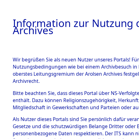
Information zur Nutzung d
Archives
HOME
BESTANDSBESCHREIBUNG
ARCHIVAL
Wir begrüßen Sie als neuen Nutzer unseres Portals! Für
Nutzungsbedingungen wie bei einem Archivbesuch in B
oberstes Leitungsgremium der Arolsen Archives festg
Archivrecht.
BESTÄNDE
Bitte beachten Sie, dass dieses Portal über NS-Verfolgte
Nordrhein
enthält. Dazu können Religionszugehörigkeit, Herkunf
Mitgliedschaft in Gewerkschaften und Parteien oder auc
1.
Coesfeld
Inhaftierungsdoku
mente
Als Nutzer dieses Portals sind Sie persönlich dafür vera
Gesetze und die schutzwürdigen Belange Dritter oder B
5. Verschiedenes
personenbezogene Daten respektieren. Der ITS kann nic
5.3