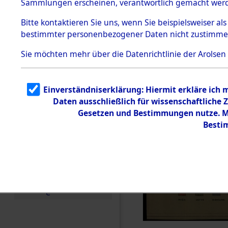
Sammlungen erscheinen, verantwortlich gemacht wer
Todesmärsche
5.3.1 Alliierte
Bitte
kontaktieren
Sie uns, wenn Sie beispielsweiser al
Erhebungen
bestimmter personenbezogener Daten nicht zustimme
zu
Todesmärsch
en
Sie möchten mehr über die Datenrichtlinie der Arolsen
5.3.2
Versuchte
Identifizierun
Einverständniserklärung: Hiermit erkläre ich
g
Daten ausschließlich für wissenschaftlich
5.3.3
Todesmärsch
Gesetzen und Bestimmungen nutze. Mi
e /
Besti
Identifikation
unbekannter
Toter
5.3.5
Grabermittlu
ng /
Friedhofsplän
e