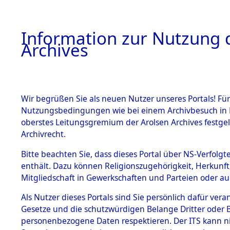
Information zur Nutzung d
Archives
HOME
BESTANDSBESCHREIBUNG
ARCHIVAL
Wir begrüßen Sie als neuen Nutzer unseres Portals! Für
Nutzungsbedingungen wie bei einem Archivbesuch in B
oberstes Leitungsgremium der Arolsen Archives festg
Archivrecht.
BESTÄNDE
Bitte beachten Sie, dass dieses Portal über NS-Verfolgte
Nordrhein
enthält. Dazu können Religionszugehörigkeit, Herkunf
Mitgliedschaft in Gewerkschaften und Parteien oder auc
1.
Coesfeld
Inhaftierungsdoku
mente
Als Nutzer dieses Portals sind Sie persönlich dafür vera
Gesetze und die schutzwürdigen Belange Dritter oder B
5. Verschiedenes
personenbezogene Daten respektieren. Der ITS kann nic
5.3