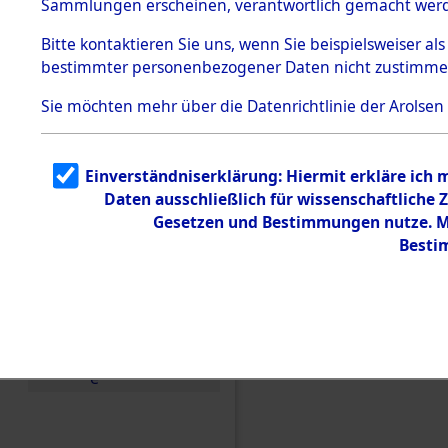
Sammlungen erscheinen, verantwortlich gemacht wer
Todesmärsche
5.3.1 Alliierte
Bitte
kontaktieren
Sie uns, wenn Sie beispielsweiser al
Erhebungen
bestimmter personenbezogener Daten nicht zustimme
zu
Todesmärsch
en
Sie möchten mehr über die Datenrichtlinie der Arolsen
5.3.2
Versuchte
Identifizierun
Einverständniserklärung: Hiermit erkläre ich
g
Daten ausschließlich für wissenschaftlich
5.3.3
Todesmärsch
Gesetzen und Bestimmungen nutze. Mi
e /
Besti
Identifikation
unbekannter
Toter
5.3.5
Einen Kommentar schr
Grabermittlu
ng /
Friedhofsplän
e