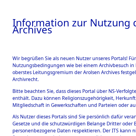
Information zur Nutzung d
Archives
HOME
BESTANDSBESCHREIBUNG
ARCHIVAL
Wir begrüßen Sie als neuen Nutzer unseres Portals! Für
Nutzungsbedingungen wie bei einem Archivbesuch in B
oberstes Leitungsgremium der Arolsen Archives festg
Archivrecht.
BESTÄNDE
Bitte beachten Sie, dass dieses Portal über NS-Verfolgte
Nordrhein
enthält. Dazu können Religionszugehörigkeit, Herkunf
Mitgliedschaft in Gewerkschaften und Parteien oder auc
1.
Düren
→
0
Inhaftierungsdoku
mente
Als Nutzer dieses Portals sind Sie persönlich dafür vera
Gesetze und die schutzwürdigen Belange Dritter oder B
5. Verschiedenes
personenbezogene Daten respektieren. Der ITS kann nic
5.3