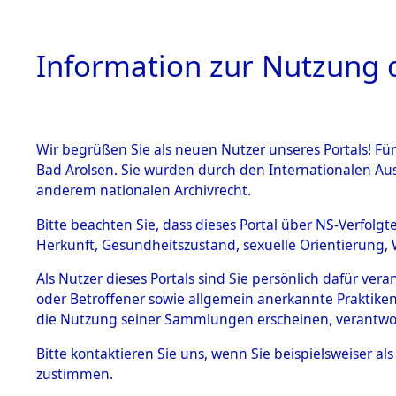
Information zur Nutzung d
Wir begrüßen Sie als neuen Nutzer unseres Portals! Fü
HOME
BESTANDSB
Bad Arolsen. Sie wurden durch den Internationalen Au
anderem nationalen Archivrecht.
BESTÄNDE
Nordrhein
Bitte beachten Sie, dass dieses Portal über NS-Verfolgt
Herkunft, Gesundheitszustand, sexuelle Orientierung, 
1.
Inhaftierungsdoku
Als Nutzer dieses Portals sind Sie persönlich dafür ver
mente
oder Betroffener sowie allgemein anerkannte Praktiken
5. Verschiedenes
die Nutzung seiner Sammlungen erscheinen, verantwo
5.3
Bitte
kontaktieren
Sie uns, wenn Sie beispielsweiser a
Todesmärsche
zustimmen.
5.3.1 Alliierte
Erhebungen