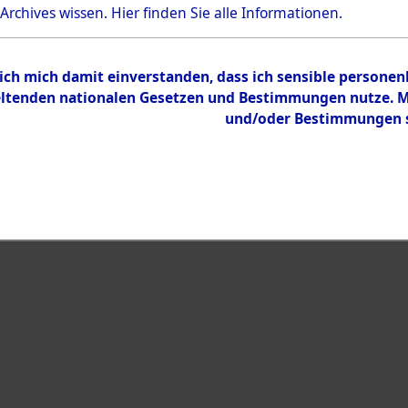
 Archives wissen.
Hier
finden Sie alle Informationen.
Inhalt
Zur Übersicht
 ich mich damit einverstanden, dass ich sensible persone
tenden nationalen Gesetzen und Bestimmungen nutze. Mir
und/oder Bestimmungen st
eiben →
0124 (101103222)