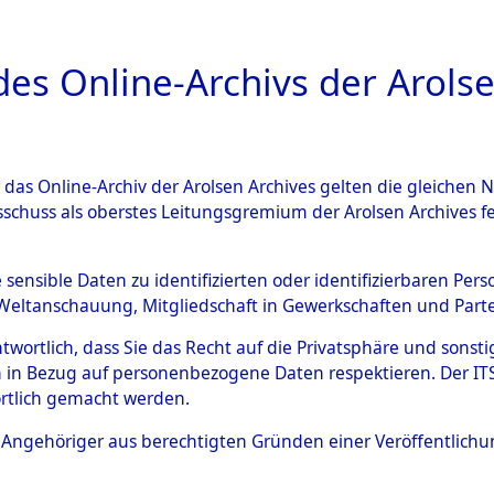
a
A
es Online-Archivs der Arolse
DIGITAL COLLEC
r das Online-Archiv der Arolsen Archives gelten die gleiche
ESCHREIBUNG
ARCHIVALE
ÜBERSICHT
BILD
sschuss als oberstes Leitungsgremium der Arolsen Archives 
-Westfalen
→
Kreis Düren
→
e sensible Daten zu identifizierten oder identifizierbaren Pe
Weltanschauung, Mitgliedschaft in Gewerkschaften und Partei
antwortlich, dass Sie das Recht auf die Privatsphäre und sons
0124 (101103222)
 in Bezug auf personenbezogene Daten respektieren. Der ITS k
rtlich gemacht werden.
ls Angehöriger aus berechtigten Gründen einer Veröffentlic
Übergeordnetes
Nordrhein-
Dokument