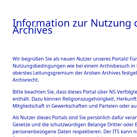
Information zur Nutzung d
Archives
HOME
BESTANDSBESCHREIBUNG
ARCHIVAL
Wir begrüßen Sie als neuen Nutzer unseres Portals! Für
Nutzungsbedingungen wie bei einem Archivbesuch in B
oberstes Leitungsgremium der Arolsen Archives festg
Archivrecht.
BESTÄNDE
Bitte beachten Sie, dass dieses Portal über NS-Verfolgte
Nordrhein
enthält. Dazu können Religionszugehörigkeit, Herkunf
Mitgliedschaft in Gewerkschaften und Parteien oder auc
1.
Düsseldor
Inhaftierungsdoku
mente
Als Nutzer dieses Portals sind Sie persönlich dafür vera
(10110330
Gesetze und die schutzwürdigen Belange Dritter oder B
5. Verschiedenes
personenbezogene Daten respektieren. Der ITS kann nic
5.3