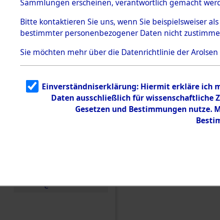
Sammlungen erscheinen, verantwortlich gemacht wer
Todesmärsche
5.3.1 Alliierte
Bitte
kontaktieren
Sie uns, wenn Sie beispielsweiser al
Erhebungen
bestimmter personenbezogener Daten nicht zustimme
zu
Todesmärsch
en
Sie möchten mehr über die Datenrichtlinie der Arolsen
5.3.2
Versuchte
Identifizierun
Einverständniserklärung: Hiermit erkläre ich
g
Daten ausschließlich für wissenschaftlich
5.3.3
Todesmärsch
Gesetzen und Bestimmungen nutze. Mi
e /
Besti
Identifikation
unbekannter
Toter
5.3.5
Grabermittlu
ng /
Friedhofsplän
Einen Kommentar schr
e