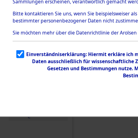
Sammlungen erscheinen, verantwortlich gemacht wer
Todesmärsche
5.3.1 Alliierte
Bitte
kontaktieren
Sie uns, wenn Sie beispielsweiser al
Erhebungen
bestimmter personenbezogener Daten nicht zustimme
zu
Todesmärsch
en
Sie möchten mehr über die Datenrichtlinie der Arolsen
5.3.2
Versuchte
Identifizierun
Einverständniserklärung: Hiermit erkläre ich
g
Daten ausschließlich für wissenschaftlich
5.3.3
Todesmärsch
Gesetzen und Bestimmungen nutze. Mi
e /
Besti
Identifikation
unbekannter
Toter
5.3.5
Einen Kommentar schr
Grabermittlu
ng /
Friedhofsplän
e