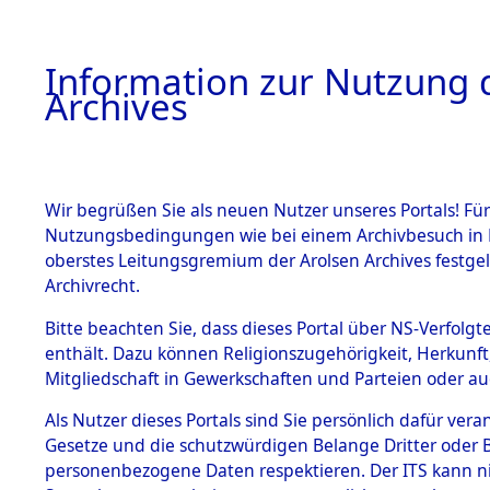
Information zur Nutzung d
Archives
HOME
BESTANDSBESCHREIBUNG
ARCHIVAL
Wir begrüßen Sie als neuen Nutzer unseres Portals! Für
Nutzungsbedingungen wie bei einem Archivbesuch in B
oberstes Leitungsgremium der Arolsen Archives festg
Archivrecht.
BESTÄNDE
Bitte beachten Sie, dass dieses Portal über NS-Verfolgte
Nordrhein
enthält. Dazu können Religionszugehörigkeit, Herkunf
Mitgliedschaft in Gewerkschaften und Parteien oder auc
1.
Ennepe-Ru
Inhaftierungsdoku
mente
Als Nutzer dieses Portals sind Sie persönlich dafür vera
Gesetze und die schutzwürdigen Belange Dritter oder B
5. Verschiedenes
personenbezogene Daten respektieren. Der ITS kann nic
5.3