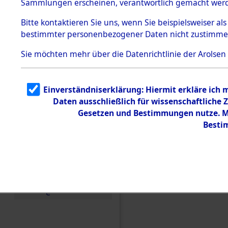
Sammlungen erscheinen, verantwortlich gemacht wer
Todesmärsche
5.3.1 Alliierte
Bitte
kontaktieren
Sie uns, wenn Sie beispielsweiser al
Erhebungen
bestimmter personenbezogener Daten nicht zustimme
zu
Todesmärsch
en
Sie möchten mehr über die Datenrichtlinie der Arolsen
5.3.2
Versuchte
Identifizierun
Einverständniserklärung: Hiermit erkläre ich
g
Daten ausschließlich für wissenschaftlich
5.3.3
Todesmärsch
Gesetzen und Bestimmungen nutze. Mi
e /
Besti
Identifikation
unbekannter
Toter
5.3.5
Einen Kommentar schr
Grabermittlu
ng /
Friedhofsplän
e