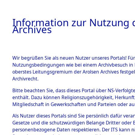
Information zur Nutzung d
Archives
HOME
BESTANDSBESCHREIBUNG
ARCHIVAL
Wir begrüßen Sie als neuen Nutzer unseres Portals! Für
Nutzungsbedingungen wie bei einem Archivbesuch in B
oberstes Leitungsgremium der Arolsen Archives festg
Archivrecht.
BESTÄNDE
Bitte beachten Sie, dass dieses Portal über NS-Verfolgte
Nordrhein
enthält. Dazu können Religionszugehörigkeit, Herkunf
Mitgliedschaft in Gewerkschaften und Parteien oder auc
1.
Ennepe-Ru
Inhaftierungsdoku
mente
Als Nutzer dieses Portals sind Sie persönlich dafür vera
Gesetze und die schutzwürdigen Belange Dritter oder B
5. Verschiedenes
personenbezogene Daten respektieren. Der ITS kann nic
5.3